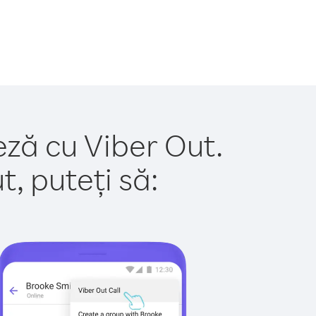
eză cu Viber Out.
, puteți să: