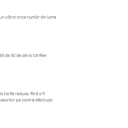
luri către orice număr din lume
 de 30 de zile la tarifele
 tarife reduse, fără a fi
elurilor pe care le efectuați