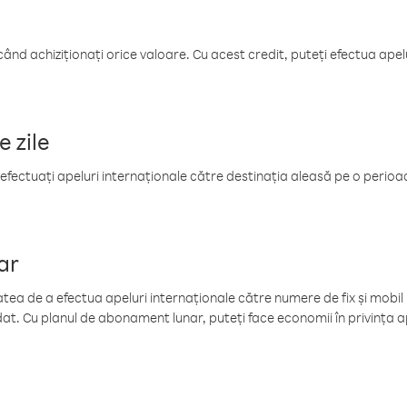
când achiziționați orice valoare. Cu acest credit, puteți efectua ape
e zile
efectuați apeluri internaționale către destinația aleasă pe o perioadă
ar
tea de a efectua apeluri internaționale către numere de fix și mobil la
at. Cu planul de abonament lunar, puteți face economii în privința ap