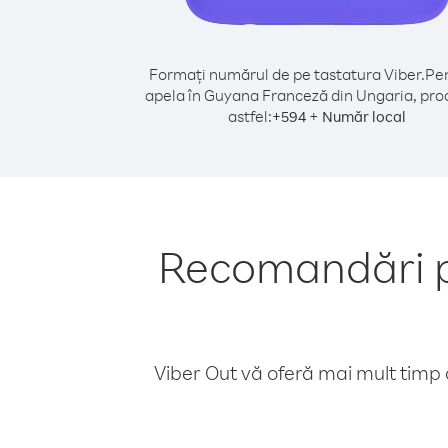
Formați numărul de pe tastatura Viber.
Pen
apela în Guyana Franceză din Ungaria, pro
astfel:
+
+
594
Număr local
Recomandări p
Viber Out vă oferă mai mult timp d