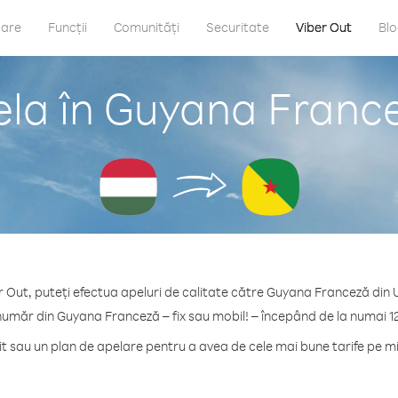
care
Funcții
Comunități
Securitate
Viber Out
Bl
la în Guyana Franc
r Out, puteți efectua apeluri de calitate către Guyana Franceză din 
număr din Guyana Franceză – fix sau mobil! – începând de la numai 1
 sau un plan de apelare pentru a avea de cele mai bune tarife pe 