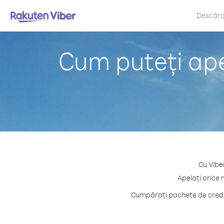
Descăr
Cum puteți ape
Cu Vibe
Apelați orice 
Cumpărați pachete de credit