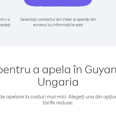
tru a
Selectați contactul din Viber și apelați din
cedați
ecranul cu informațiile sale
entru a apela în Guyan
Ungaria
e apelare la costuri mai mici. Alegeți una din opțiuni
tarife reduse: