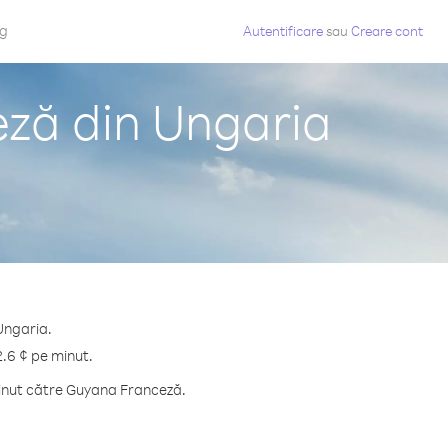
og
Autentificare
sau
Creare cont
eză din Ungaria
Ungaria.
2.6 ¢ pe minut.
minut către Guyana Franceză.