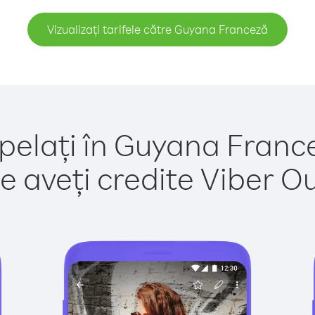
Vizualizați tarifele către Guyana Franceză
pelați în Guyana Franc
e aveți credite Viber Out