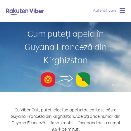
Autentificare
Togg
navig
Cum puteți apela în
Guyana Franceză din
Kirghizstan
Cu Viber Out, puteți efectua apeluri de calitate către
Guyana Franceză din Kirghizstan.
Apelați orice număr din
Guyana Franceză – fix sau mobil! – începând de la numai
9.9 ¢ pe minut.