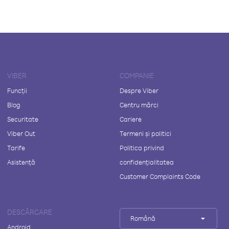
VIBER
COMPANIE
Funcții
Despre Viber
Blog
Centru mărci
Securitate
Cariere
Viber Out
Termeni și politici
Tarife
Politica privind
Asistență
confidențialitatea
Customer Complaints Code
DESCĂRCARE
Română
Android