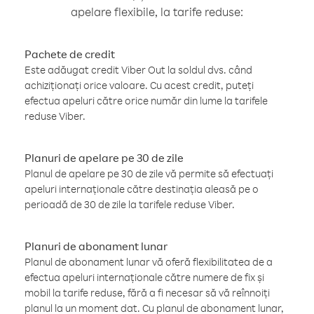
apelare flexibile, la tarife reduse:
Pachete de credit
Este adăugat credit Viber Out la soldul dvs. când
achiziționați orice valoare. Cu acest credit, puteți
efectua apeluri către orice număr din lume la tarifele
reduse Viber.
Planuri de apelare pe 30 de zile
Planul de apelare pe 30 de zile vă permite să efectuați
apeluri internaționale către destinația aleasă pe o
perioadă de 30 de zile la tarifele reduse Viber.
Planuri de abonament lunar
Planul de abonament lunar vă oferă flexibilitatea de a
efectua apeluri internaționale către numere de fix și
mobil la tarife reduse, fără a fi necesar să vă reînnoiți
planul la un moment dat. Cu planul de abonament lunar,