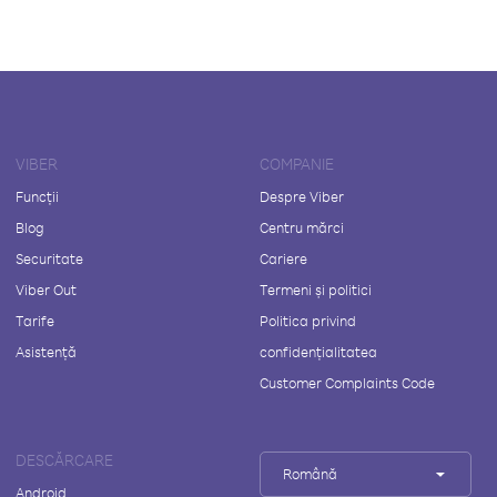
VIBER
COMPANIE
Funcții
Despre Viber
Blog
Centru mărci
Securitate
Cariere
Viber Out
Termeni și politici
Tarife
Politica privind
Asistență
confidențialitatea
Customer Complaints Code
DESCĂRCARE
Română
Android