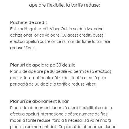
apelare flexibile, la tarife reduse:
Pachete de credit
Este adăugat credit Viber Out la soldul dvs. când
achiziționați orice valoare. Cu acest credit, puteți
efectua apeluri către orice număr din lume la tarifele
reduse Viber.
Planuri de apelare pe 30 de zile
Planul de apelare pe 30 de zile vă permite să efectuați
apeluri internaționale către destinația aleasă pe o
perioadă de 30 de zile la tarifele reduse Viber.
Planuri de abonament lunar
Planul de abonament lunar vă oferă flexibilitatea de a
efectua apeluri internaționale către numere de fix și
mobil la tarife reduse, fără a fi necesar să vă reînnoiți
planul la un moment dat. Cu planul de abonament lunar,