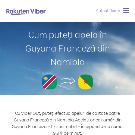
Autentificare
Togg
navig
Cum puteți apela în
Guyana Franceză din
Namibia
Cu Viber Out, puteți efectua apeluri de calitate către
Guyana Franceză din Namibia.
Apelați orice număr din
Guyana Franceză – fix sau mobil! – începând de la numai
9.9 ¢ pe minut.