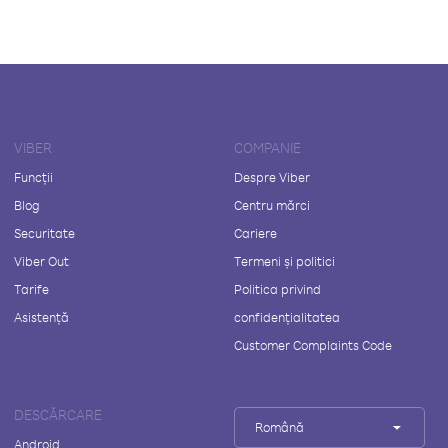
VIBER
COMPANIE
Funcții
Despre Viber
Blog
Centru mărci
Securitate
Cariere
Viber Out
Termeni și politici
Tarife
Politica privind
Asistență
confidențialitatea
Customer Complaints Code
DESCĂRCARE
Română
Android