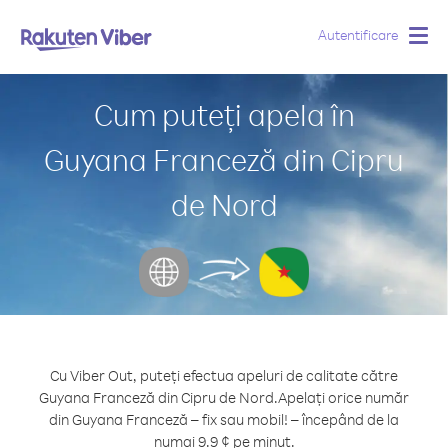
Autentificare
Togg
navig
Cum puteți apela în
Guyana Franceză din Cipru
de Nord
Cu Viber Out, puteți efectua apeluri de calitate către
Guyana Franceză din Cipru de Nord.
Apelați orice număr
din Guyana Franceză – fix sau mobil! – începând de la
numai 9.9 ¢ pe minut.