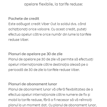
apelare flexibile, la tarife reduse:
Pachete de credit
Este adăugat credit Viber Out la soldul dvs. când
achiziționați orice valoare. Cu acest credit, puteți
efectua apeluri către orice număr din lume la tarifele
reduse Viber.
Planuri de apelare pe 30 de zile
Planul de apelare pe 30 de zile vă permite să efectuați
apeluri internaționale către destinația aleasă pe o
perioadă de 30 de zile la tarifele reduse Viber.
Planuri de abonament lunar
Planul de abonament lunar vă oferă flexibilitatea de a
efectua apeluri internaționale către numere de fix și
mobil la tarife reduse, fără a fi necesar să vă reînnoiți
planul la un moment dat. Cu planul de abonament lunar,