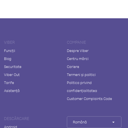
VIBER
COMPANIE
Funcții
Despre Viber
Blog
Centru mărci
Securitate
Cariere
Viber Out
Termeni și politici
Tarife
Politica privind
Asistență
confidențialitatea
Customer Complaints Code
DESCĂRCARE
Română
Android