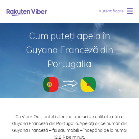
Autentificare
Togg
navig
Cum puteți apela în
Guyana Franceză din
Portugalia
Cu Viber Out, puteți efectua apeluri de calitate către
Guyana Franceză din Portugalia.
Apelați orice număr din
Guyana Franceză – fix sau mobil! – începând de la numai
12.2 ¢ pe minut.