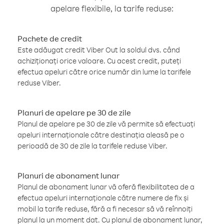
apelare flexibile, la tarife reduse:
Pachete de credit
Este adăugat credit Viber Out la soldul dvs. când
achiziționați orice valoare. Cu acest credit, puteți
efectua apeluri către orice număr din lume la tarifele
reduse Viber.
Planuri de apelare pe 30 de zile
Planul de apelare pe 30 de zile vă permite să efectuați
apeluri internaționale către destinația aleasă pe o
perioadă de 30 de zile la tarifele reduse Viber.
Planuri de abonament lunar
Planul de abonament lunar vă oferă flexibilitatea de a
efectua apeluri internaționale către numere de fix și
mobil la tarife reduse, fără a fi necesar să vă reînnoiți
planul la un moment dat. Cu planul de abonament lunar,