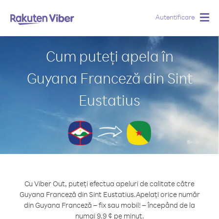
Autentificare
Togg
navig
Cum puteți apela în
Guyana Franceză din Sint
Eustatius
Cu Viber Out, puteți efectua apeluri de calitate către
Guyana Franceză din Sint Eustatius.
Apelați orice număr
din Guyana Franceză – fix sau mobil! – începând de la
numai 9.9 ¢ pe minut.