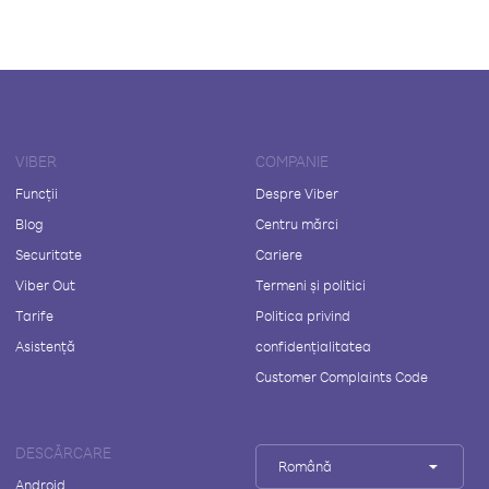
VIBER
COMPANIE
Funcții
Despre Viber
Blog
Centru mărci
Securitate
Cariere
Viber Out
Termeni și politici
Tarife
Politica privind
Asistență
confidențialitatea
Customer Complaints Code
DESCĂRCARE
Română
Android