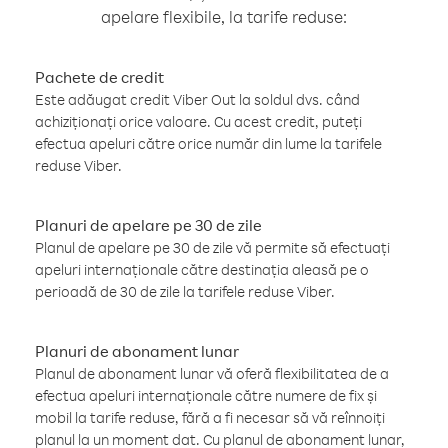
apelare flexibile, la tarife reduse:
Pachete de credit
Este adăugat credit Viber Out la soldul dvs. când
achiziționați orice valoare. Cu acest credit, puteți
efectua apeluri către orice număr din lume la tarifele
reduse Viber.
Planuri de apelare pe 30 de zile
Planul de apelare pe 30 de zile vă permite să efectuați
apeluri internaționale către destinația aleasă pe o
perioadă de 30 de zile la tarifele reduse Viber.
Planuri de abonament lunar
Planul de abonament lunar vă oferă flexibilitatea de a
efectua apeluri internaționale către numere de fix și
mobil la tarife reduse, fără a fi necesar să vă reînnoiți
planul la un moment dat. Cu planul de abonament lunar,