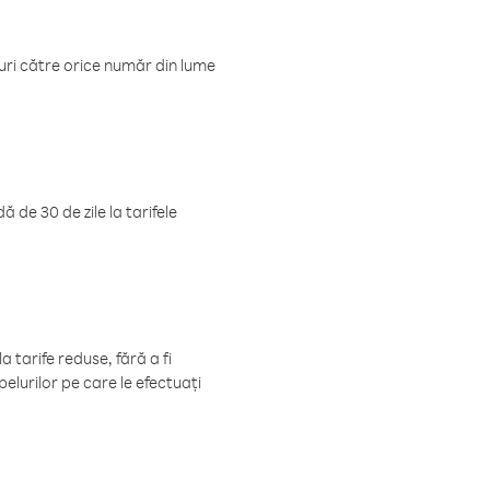
luri către orice număr din lume
 de 30 de zile la tarifele
 tarife reduse, fără a fi
elurilor pe care le efectuați