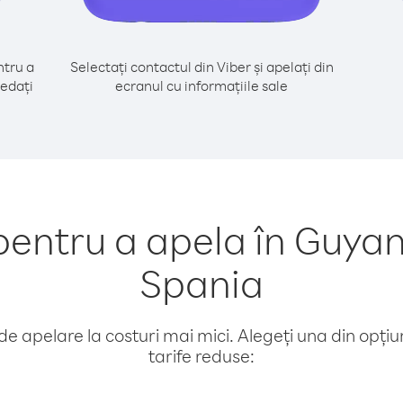
tru a
Selectați contactul din Viber și apelați din
cedați
ecranul cu informațiile sale
entru a apela în Guyan
Spania
e apelare la costuri mai mici. Alegeți una din opțiuni
tarife reduse: