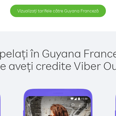
Vizualizați tarifele către Guyana Franceză
pelați în Guyana Franc
e aveți credite Viber Out