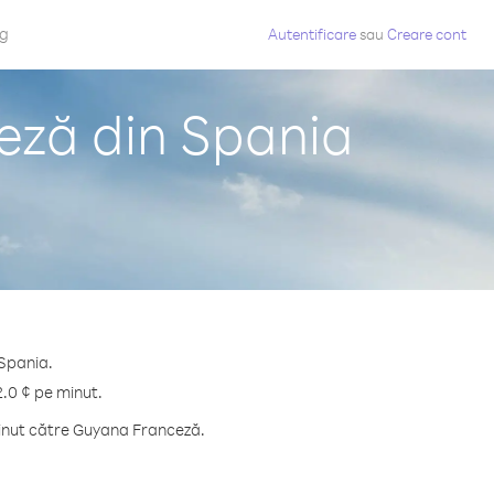
og
Autentificare
sau
Creare cont
eză din Spania
 Spania.
2.0 ¢ pe minut.
minut către Guyana Franceză.