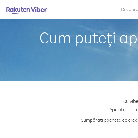
Descăr
Cum puteți ap
Cu Vibe
Apelați orice 
Cumpărați pachete de credit