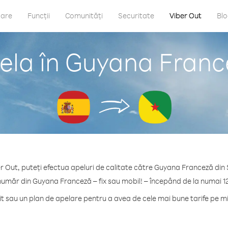
care
Funcții
Comunități
Securitate
Viber Out
Bl
ela în Guyana Franc
r Out, puteți efectua apeluri de calitate către Guyana Franceză din
număr din Guyana Franceză – fix sau mobil! – începând de la numai 1
 sau un plan de apelare pentru a avea de cele mai bune tarife pe 