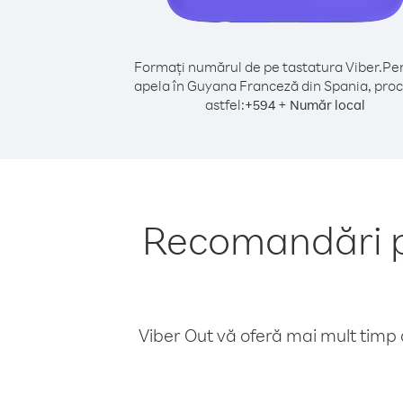
Formați numărul de pe tastatura Viber.
Pen
apela în Guyana Franceză din Spania, pro
astfel:
+
+
594
Număr local
Recomandări p
Viber Out vă oferă mai mult timp d