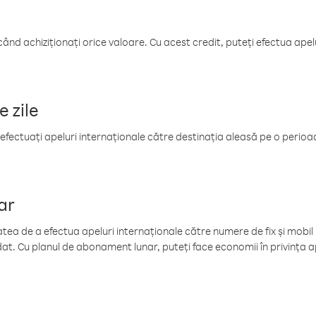
când achiziționați orice valoare. Cu acest credit, puteți efectua ape
e zile
efectuați apeluri internaționale către destinația aleasă pe o perioadă
ar
tea de a efectua apeluri internaționale către numere de fix și mobil la
at. Cu planul de abonament lunar, puteți face economii în privința ap