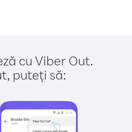
eză cu Viber Out.
, puteți să: