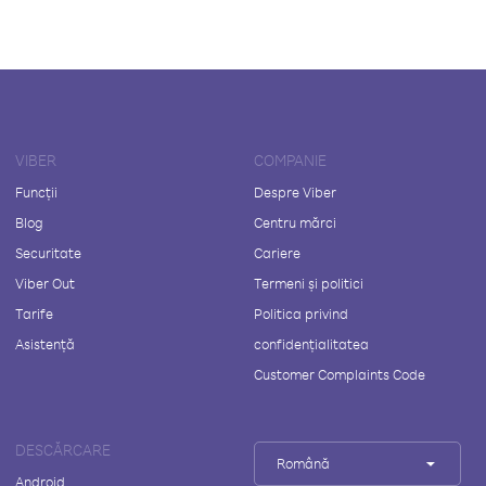
VIBER
COMPANIE
Funcții
Despre Viber
Blog
Centru mărci
Securitate
Cariere
Viber Out
Termeni și politici
Tarife
Politica privind
Asistență
confidențialitatea
Customer Complaints Code
DESCĂRCARE
Română
Android