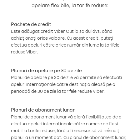
apelare flexibile, la tarife reduse:
Pachete de credit
Este adăugat credit Viber Out la soldul dvs. când
achiziționați orice valoare. Cu acest credit, puteți
efectua apeluri către orice număr din lume la tarifele
reduse Viber.
Planuri de apelare pe 30 de zile
Planul de apelare pe 30 de zile vă permite să efectuați
apeluri internaționale către destinația aleasă pe o
perioadă de 30 de zile la tarifele reduse Viber.
Planuri de abonament lunar
Planul de abonament lunar vă oferă flexibilitatea de a
efectua apeluri internaționale către numere de fix și
mobil la tarife reduse, fără a fi necesar să vă reînnoiți
planul la un moment dat. Cu planul de abonament lunar,