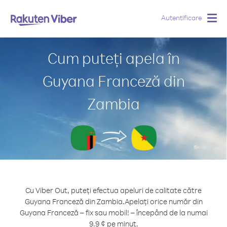
Autentificare
Togg
navig
Cum puteți apela în
Guyana Franceză din
Zambia
Cu Viber Out, puteți efectua apeluri de calitate către
Guyana Franceză din Zambia.
Apelați orice număr din
Guyana Franceză – fix sau mobil! – începând de la numai
9.9 ¢ pe minut.