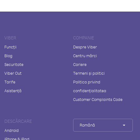
VIBER
COMPANIE
Funcții
Despre Viber
Blog
Centru mărci
Securitate
Cariere
Viber Out
Termeni și politici
Tarife
Politica privind
Asistență
confidențialitatea
Customer Complaints Code
DESCĂRCARE
Română
Android
iPhone & iPad