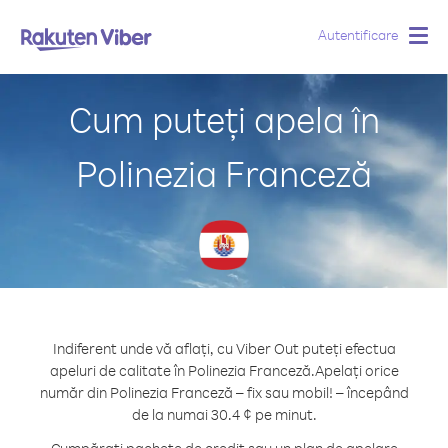
Autentificare
Togg
navig
Cum puteți apela în
Polinezia Franceză
Indiferent unde vă aflați, cu Viber Out puteți efectua
apeluri de calitate în Polinezia Franceză.
Apelați orice
număr din Polinezia Franceză – fix sau mobil! – începând
de la numai 30.4 ¢ pe minut.