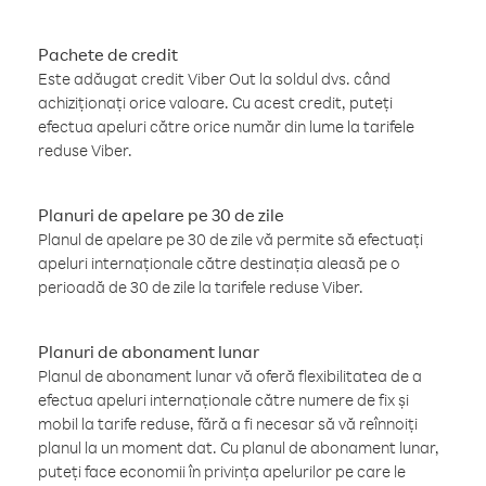
Pachete de credit
Este adăugat credit Viber Out la soldul dvs. când
achiziționați orice valoare. Cu acest credit, puteți
efectua apeluri către orice număr din lume la tarifele
reduse Viber.
Planuri de apelare pe 30 de zile
Planul de apelare pe 30 de zile vă permite să efectuați
apeluri internaționale către destinația aleasă pe o
perioadă de 30 de zile la tarifele reduse Viber.
Planuri de abonament lunar
Planul de abonament lunar vă oferă flexibilitatea de a
efectua apeluri internaționale către numere de fix și
mobil la tarife reduse, fără a fi necesar să vă reînnoiți
planul la un moment dat. Cu planul de abonament lunar,
puteți face economii în privința apelurilor pe care le