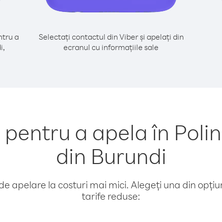
tru a
Selectați contactul din Viber și apelați din
i,
ecranul cu informațiile sale
entru a apela în Poli
din Burundi
e apelare la costuri mai mici. Alegeți una din opțiuni
tarife reduse: