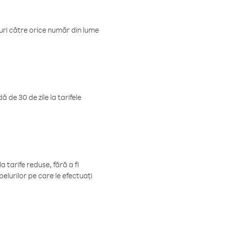
luri către orice număr din lume
 de 30 de zile la tarifele
 tarife reduse, fără a fi
elurilor pe care le efectuați