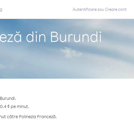
og
Autentificare
sau
Creare cont
ceză din Burundi
 Burundi.
30.4 ¢ pe minut.
nut către Polinezia Franceză.