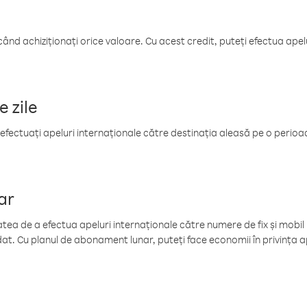
când achiziționați orice valoare. Cu acest credit, puteți efectua ape
e zile
efectuați apeluri internaționale către destinația aleasă pe o perioadă
ar
tea de a efectua apeluri internaționale către numere de fix și mobil la
at. Cu planul de abonament lunar, puteți face economii în privința ap