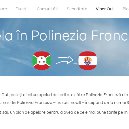
care
Funcții
Comunități
Securitate
Viber Out
Bl
a în Polinezia Fran
 Out, puteți efectua apeluri de calitate către Polinezia Franceză din
umăr din Polinezia Franceză – fix sau mobil! – începând de la numai 
sau un plan de apelare pentru a avea de cele mai bune tarife pe mi