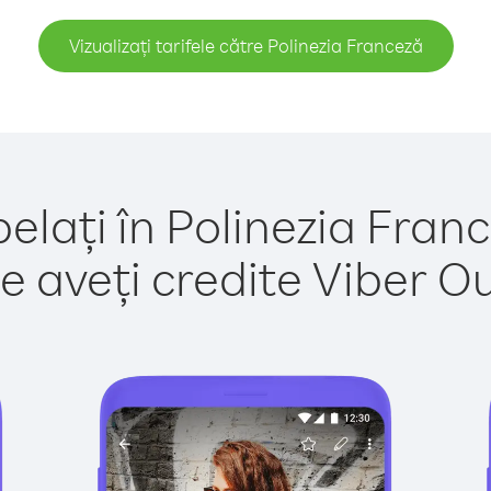
Vizualizați tarifele către Polinezia Franceză
elați în Polinezia Fran
e aveți credite Viber Out