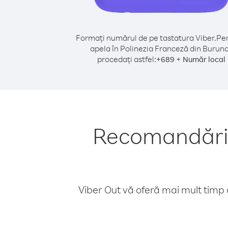
Formați numărul de pe tastatura Viber.
Pen
apela în Polinezia Franceză din Burund
procedați astfel:
+
+
689
Număr local
Recomandări p
Viber Out vă oferă mai mult timp d