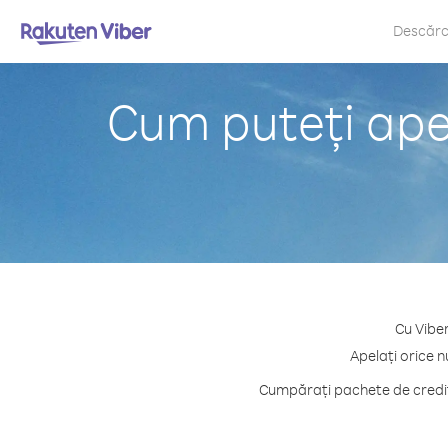
Descăr
Cum puteți apel
Cu Viber
Apelați orice n
Cumpărați pachete de credit 