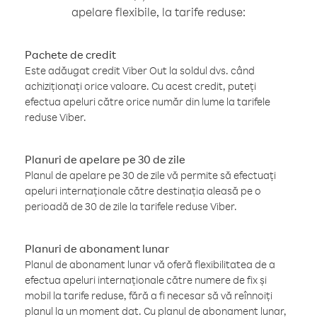
apelare flexibile, la tarife reduse:
Pachete de credit
Este adăugat credit Viber Out la soldul dvs. când
achiziționați orice valoare. Cu acest credit, puteți
efectua apeluri către orice număr din lume la tarifele
reduse Viber.
Planuri de apelare pe 30 de zile
Planul de apelare pe 30 de zile vă permite să efectuați
apeluri internaționale către destinația aleasă pe o
perioadă de 30 de zile la tarifele reduse Viber.
Planuri de abonament lunar
Planul de abonament lunar vă oferă flexibilitatea de a
efectua apeluri internaționale către numere de fix și
mobil la tarife reduse, fără a fi necesar să vă reînnoiți
planul la un moment dat. Cu planul de abonament lunar,