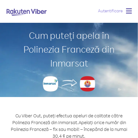
Autentificare
Togg
navig
Cum puteți apela în
Polinezia Franceză din
Inmarsat
Cu Viber Out, puteți efectua apeluri de calitate către
Polinezia Franceză din Inmarsat.
Apelați orice număr din
Polinezia Franceză – fix sau mobil! – începând de la numai
30.4 ¢ pe minut.