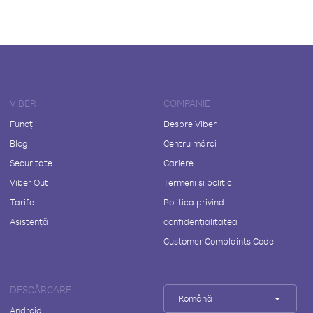
VIBER
COMPANIE
Funcții
Despre Viber
Blog
Centru mărci
Securitate
Cariere
Viber Out
Termeni și politici
Tarife
Politica privind
Asistență
confidențialitatea
Customer Complaints Code
DESCĂRCARE
Română
Android