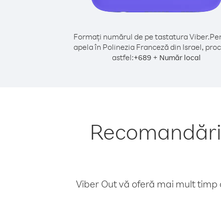
Formați numărul de pe tastatura Viber.
Pen
apela în Polinezia Franceză din Israel, pro
astfel:
+
+
689
Număr local
Recomandări p
Viber Out vă oferă mai mult timp d