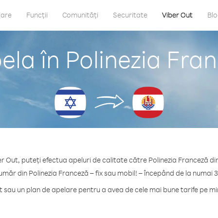
care
Funcții
Comunități
Securitate
Viber Out
Bl
la în Polinezia Fran
r Out, puteți efectua apeluri de calitate către Polinezia Franceză din
umăr din Polinezia Franceză – fix sau mobil! – începând de la numai 
sau un plan de apelare pentru a avea de cele mai bune tarife pe mi