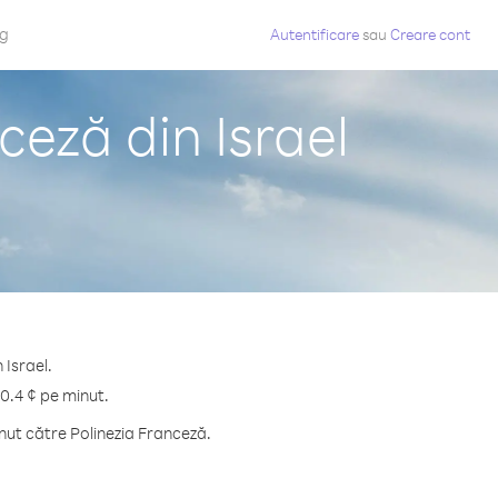
og
Autentificare
sau
Creare cont
ceză din Israel
 Israel.
30.4 ¢ pe minut.
nut către Polinezia Franceză.