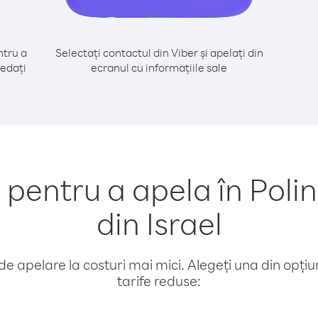
tru a
Selectați contactul din Viber și apelați din
cedați
ecranul cu informațiile sale
entru a apela în Poli
din Israel
e apelare la costuri mai mici. Alegeți una din opțiuni
tarife reduse: