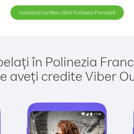
Vizualizați tarifele către Polinezia Franceză
elați în Polinezia Fran
e aveți credite Viber Out