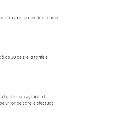
luri către orice număr din lume
 de 30 de zile la tarifele
 tarife reduse, fără a fi
elurilor pe care le efectuați