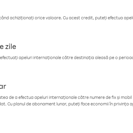
când achiziționați orice valoare. Cu acest credit, puteți efectua ape
e zile
efectuați apeluri internaționale către destinația aleasă pe o perioadă
ar
tea de a efectua apeluri internaționale către numere de fix și mobil la
at. Cu planul de abonament lunar, puteți face economii în privința ap