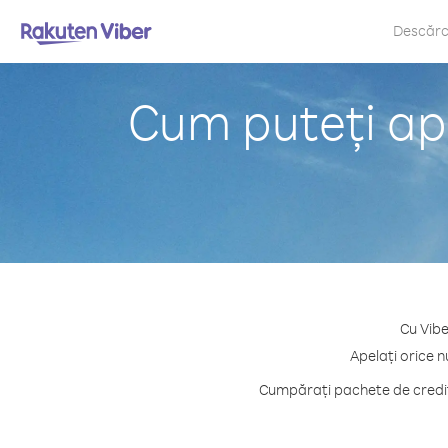
Descăr
Cum puteți ape
Cu Vibe
Apelați orice n
Cumpărați pachete de credit 