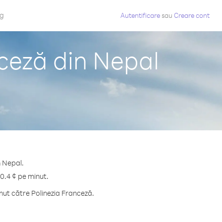
og
Autentificare
sau
Creare cont
nceză din Nepal
n Nepal.
30.4 ¢ pe minut.
nut către Polinezia Franceză.