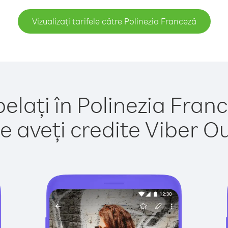
Vizualizați tarifele către Polinezia Franceză
elați în Polinezia Fran
e aveți credite Viber Out