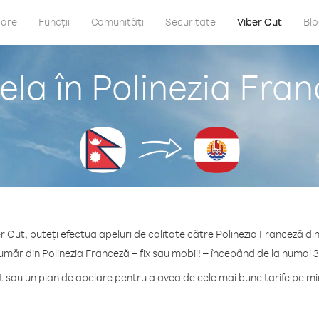
care
Funcții
Comunități
Securitate
Viber Out
Bl
la în Polinezia Fra
r Out, puteți efectua apeluri de calitate către Polinezia Franceză di
umăr din Polinezia Franceză – fix sau mobil! – începând de la numai 
sau un plan de apelare pentru a avea de cele mai bune tarife pe mi