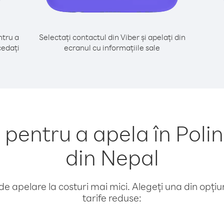
tru a
Selectați contactul din Viber și apelați din
cedați
ecranul cu informațiile sale
entru a apela în Poli
din Nepal
e apelare la costuri mai mici. Alegeți una din opțiuni
tarife reduse: