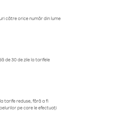
luri către orice număr din lume
 de 30 de zile la tarifele
 tarife reduse, fără a fi
elurilor pe care le efectuați