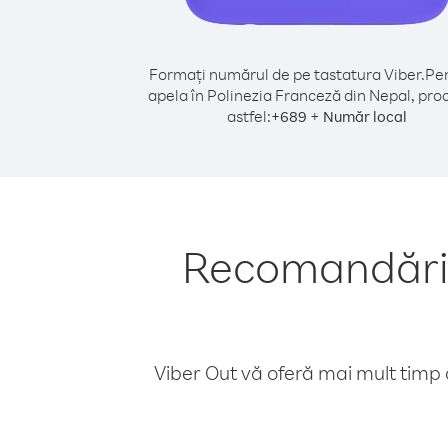
Formați numărul de pe tastatura Viber.
Pen
apela în Polinezia Franceză din Nepal, pro
astfel:
+
+
689
Număr local
Recomandări p
Viber Out vă oferă mai mult timp d