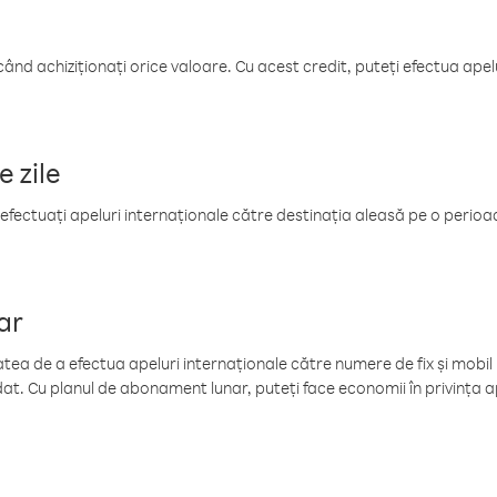
când achiziționați orice valoare. Cu acest credit, puteți efectua ape
e zile
efectuați apeluri internaționale către destinația aleasă pe o perioadă
ar
tea de a efectua apeluri internaționale către numere de fix și mobil la
at. Cu planul de abonament lunar, puteți face economii în privința ap