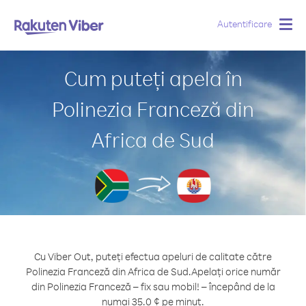
Autentificare
Togg
navig
Cum puteți apela în
Polinezia Franceză din
Africa de Sud
Cu Viber Out, puteți efectua apeluri de calitate către
Polinezia Franceză din Africa de Sud.
Apelați orice număr
din Polinezia Franceză – fix sau mobil! – începând de la
numai 35.0 ¢ pe minut.