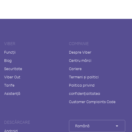
VIBER
COMPANIE
Funcții
Despre Viber
Blog
Centru mărci
Securitate
Cariere
Viber Out
Termeni și politici
Tarife
Politica privind
Asistență
confidențialitatea
Customer Complaints Code
DESCĂRCARE
Română
Android