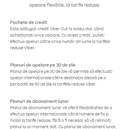
apelare flexibile, la tarife reduse:
Pachete de credit
Este adăugat credit Viber Out la soldul dvs. când
achiziționați orice valoare. Cu acest credit, puteți
efectua apeluri către orice număr din lume la tarifele
reduse Viber.
Planuri de apelare pe 30 de zile
Planul de apelare pe 30 de zile vă permite să efectuați
apeluri internaționale către destinația aleasă pe o
perioadă de 30 de zile la tarifele reduse Viber.
Planuri de abonament lunar
Planul de abonament lunar vă oferă flexibilitatea de a
efectua apeluri internaționale către numere de fix și
mobil la tarife reduse, fără a fi necesar să vă reînnoiți
planul la un moment dat. Cu planul de abonament lunar,