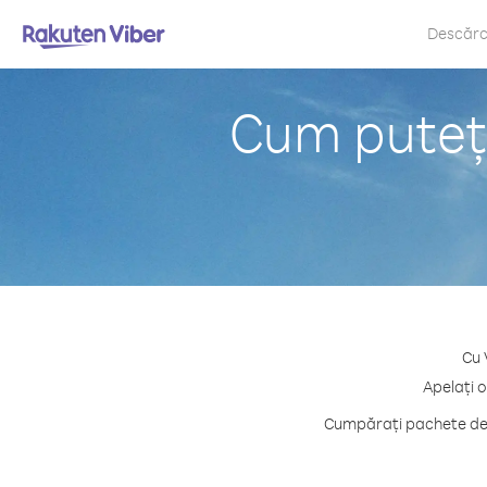
Descăr
Cum puteț
Cu 
Apelați 
Cumpărați pachete de c