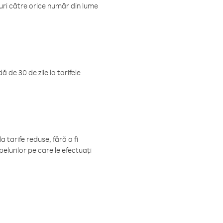
luri către orice număr din lume
 de 30 de zile la tarifele
 tarife reduse, fără a fi
elurilor pe care le efectuați