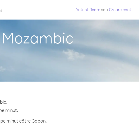
og
Autentificare
sau
Creare cont
n Mozambic
bic.
pe minut.
e pe minut către Gabon.