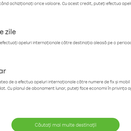
când achiziționați orice valoare. Cu acest credit, puteți efectua ape
e zile
efectuați apeluri internaționale către destinația aleasă pe o perioadă
ar
tea de a efectua apeluri internaționale către numere de fix și mobil la
at. Cu planul de abonament lunar, puteți face economii în privința ap
Căutați mai multe destinații