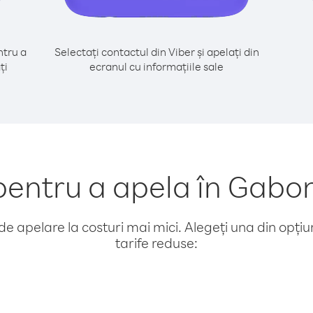
tru a
Selectați contactul din Viber și apelați din
ți
ecranul cu informațiile sale
entru a apela în Gabo
e apelare la costuri mai mici. Alegeți una din opțiuni
tarife reduse: