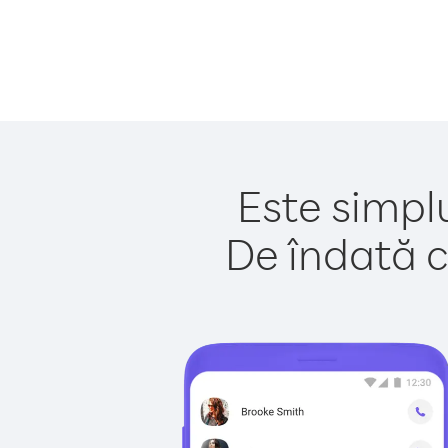
Este simpl
De îndată c