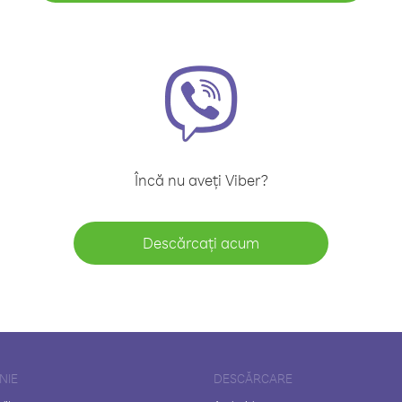
Încă nu aveți Viber?
Descărcați acum
NIE
DESCĂRCARE