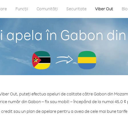
care
Funcții
Comunități
Securitate
Viber Out
Bl
i apela în Gabon di
Viber Out, puteți efectua apeluri de calitate către Gabon din Mozam
orice număr din Gabon – fix sau mobil! – începând de la numai 45.0 ¢ 
redit sau un plan de apelare pentru a avea de cele mai bune tarif