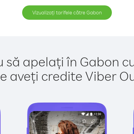
Vizualizați tarifele către Gabon
u să apelați în Gabon cu
e aveți credite Viber Out