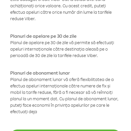
achiziționați orice valoare. Cu acest credit, puteți
efectua apeluri către orice număr din lume la tarifele
reduse Viber.
Planuri de apelare pe 30 de zile
Planul de apelare pe 30 de zile vă permite să efectuați
apeluri internaționale către destinația aleasă pe o
perioadă de 30 de zile la tarifele reduse Viber.
Planuri de abonament lunar
Planul de abonament lunar vă oferă flexibilitatea de a
efectua apeluri internaționale către numere de fix și
mobil la tarife reduse, fără a fi necesar să vă reînnoiți
planul la un moment dat. Cu planul de abonament lunar,
puteți face economii în privința apelurilor pe care le
efectuați deja