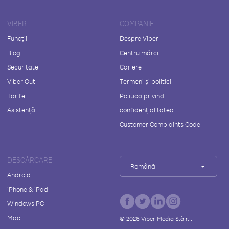
VIBER
COMPANIE
Funcții
Despre Viber
Blog
Centru mărci
Securitate
Cariere
Viber Out
Termeni și politici
Tarife
Politica privind
Asistență
confidențialitatea
Customer Complaints Code
DESCĂRCARE
Română
Android
iPhone & iPad
Windows PC
Mac
©
2026
Viber Media S.à r.l.