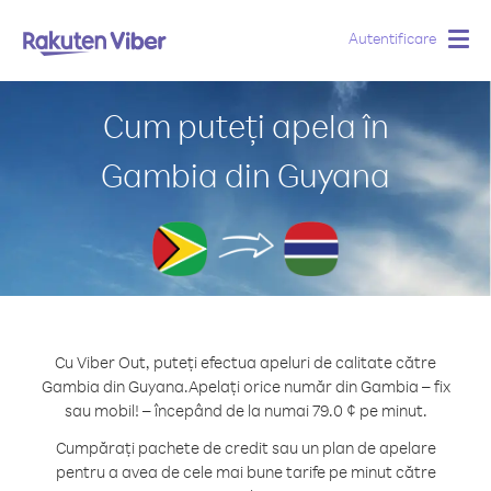
Autentificare
Togg
navig
Cum puteți apela în
Gambia din Guyana
Cu Viber Out, puteți efectua apeluri de calitate către
Gambia din Guyana.
Apelați orice număr din Gambia – fix
sau mobil! – începând de la numai 79.0 ¢ pe minut.
Cumpărați pachete de credit sau un plan de apelare
pentru a avea de cele mai bune tarife pe minut către