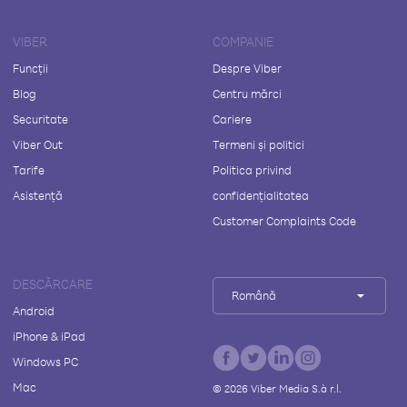
VIBER
COMPANIE
Funcții
Despre Viber
Blog
Centru mărci
Securitate
Cariere
Viber Out
Termeni și politici
Tarife
Politica privind
Asistență
confidențialitatea
Customer Complaints Code
DESCĂRCARE
Română
Android
iPhone & iPad
Windows PC
Mac
©
2026
Viber Media S.à r.l.