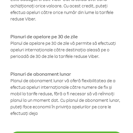
achiziționați orice valoare. Cu acest credit, puteți
efectua apeluri către orice număr din lume la tarifele
reduse Viber.
Planuri de apelare pe 30 de zile
Planul de apelare pe 30 de zile vă permite să efectuați
apeluri internaționale către destinația aleasă pe o
perioadă de 30 de zile la tarifele reduse Viber.
Planuri de abonament lunar
Planul de abonament lunar vă oferă flexibilitatea de a
efectua apeluri internaționale către numere de fix și
mobil la tarife reduse, fără a fi necesar să vă reînnoiți
planul la un moment dat. Cu planul de abonament lunar,
puteți face economii în privința apelurilor pe care le
efectuați deja