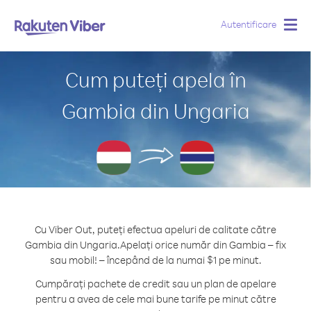
Autentificare
Togg
navig
Cum puteți apela în
Gambia din Ungaria
Cu Viber Out, puteți efectua apeluri de calitate către
Gambia din Ungaria.
Apelați orice număr din Gambia – fix
sau mobil! – începând de la numai $1 pe minut.
Cumpărați pachete de credit sau un plan de apelare
pentru a avea de cele mai bune tarife pe minut către