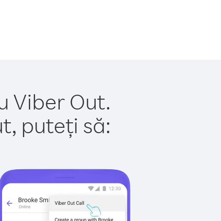
u Viber Out.
, puteți să: