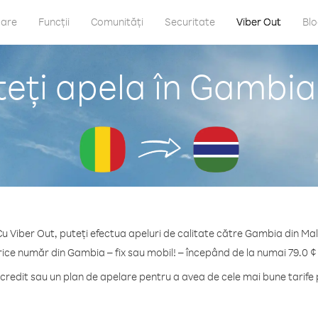
care
Funcții
Comunități
Securitate
Viber Out
Bl
eți apela în Gambia 
u Viber Out, puteți efectua apeluri de calitate către Gambia din Mal
rice număr din Gambia – fix sau mobil! – începând de la numai 79.0 ¢
redit sau un plan de apelare pentru a avea de cele mai bune tarife