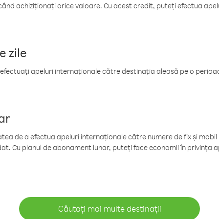
când achiziționați orice valoare. Cu acest credit, puteți efectua ape
e zile
efectuați apeluri internaționale către destinația aleasă pe o perioadă
ar
tea de a efectua apeluri internaționale către numere de fix și mobil la
at. Cu planul de abonament lunar, puteți face economii în privința ap
Căutați mai multe destinații