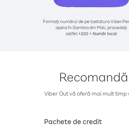
Formați numărul de pe tastatura Viber.
Pen
apela în Gambia din Mali, procedați
astfel:
+
+
220
Număr local
Recomandări
Viber Out vă oferă mai mult timp d
Pachete de credit