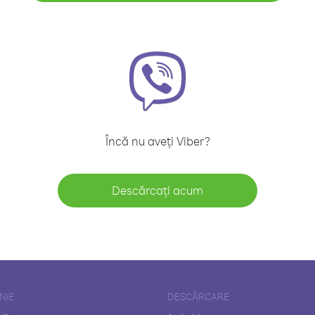
Încă nu aveți Viber?
Descărcați acum
NIE
DESCĂRCARE