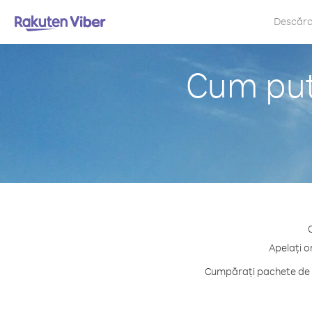
Descăr
Cum put
C
Apelați o
Cumpărați pachete de c