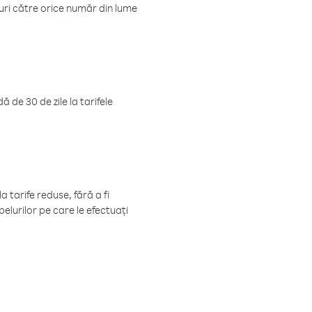
luri către orice număr din lume
 de 30 de zile la tarifele
 tarife reduse, fără a fi
elurilor pe care le efectuați