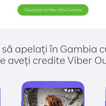
Vizualizați tarifele către Gambia
 să apelați în Gambia c
e aveți credite Viber Out