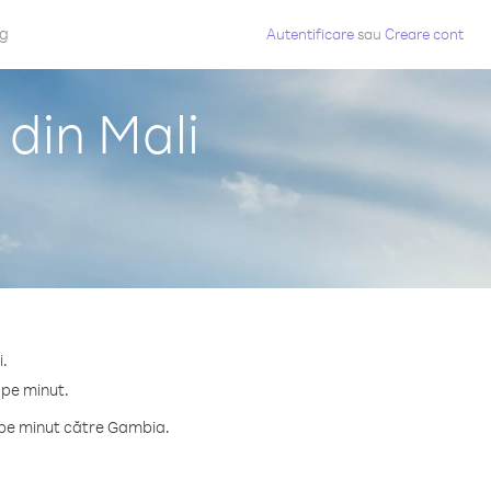
og
Autentificare
sau
Creare cont
din Mali
i.
 pe minut.
 pe minut către Gambia.