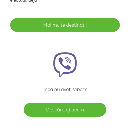
efectuați deja
Mai multe destinații
Încă nu aveți Viber?
Descărcați acum