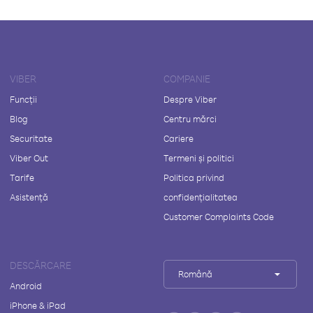
VIBER
COMPANIE
Funcții
Despre Viber
Blog
Centru mărci
Securitate
Cariere
Viber Out
Termeni și politici
Tarife
Politica privind
Asistență
confidențialitatea
Customer Complaints Code
DESCĂRCARE
Română
Android
iPhone & iPad