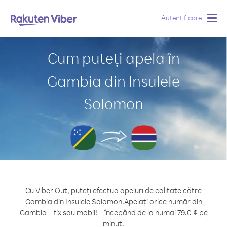
Autentificare
Togg
navig
Cum puteți apela în
Gambia din Insulele
Solomon
Cu Viber Out, puteți efectua apeluri de calitate către
Gambia din Insulele Solomon.
Apelați orice număr din
Gambia – fix sau mobil! – începând de la numai 79.0 ¢ pe
minut.