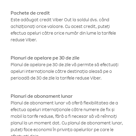
Pachete de credit
Este adăugat credit Viber Out la soldul dvs. când
achiziționați orice valoare. Cu acest credit, puteți
efectua apeluri către orice număr din lume la tarifele
reduse Viber.
Planuri de apelare pe 30 de zile
Planul de apelare pe 30 de zile vă permite să efectuați
apeluri internaționale către destinația aleasă pe o
perioadă de 30 de zile la tarifele reduse Viber.
Planuri de abonament lunar
Planul de abonament lunar vă oferă flexibilitatea de a
efectua apeluri internaționale către numere de fix și
mobil la tarife reduse, fără a fi necesar să vă reînnoiți
planul la un moment dat. Cu planul de abonament lunar,
puteți face economii în privința apelurilor pe care le