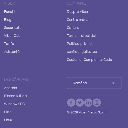
VIBER
COMPANIE
Funcții
Despre Viber
Blog
Centru mărci
Securitate
Cariere
Viber Out
Termeni și politici
Tarife
Politica privind
Asistență
confidențialitatea
Customer Complaints Code
DESCĂRCARE
Română
Android
iPhone & iPad
Windows PC
Mac
©
2026
Viber Media S.à r.l.
Linux