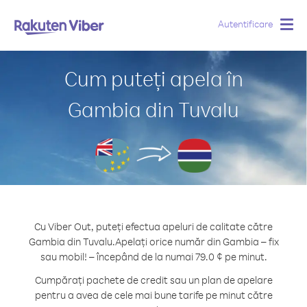
Autentificare
Togg
navig
Cum puteți apela în
Gambia din Tuvalu
Cu Viber Out, puteți efectua apeluri de calitate către
Gambia din Tuvalu.
Apelați orice număr din Gambia – fix
sau mobil! – începând de la numai 79.0 ¢ pe minut.
Cumpărați pachete de credit sau un plan de apelare
pentru a avea de cele mai bune tarife pe minut către