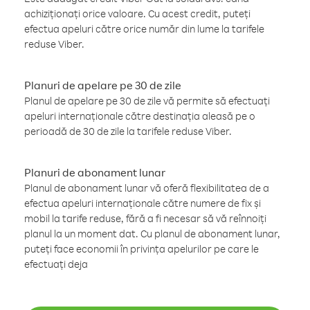
achiziționați orice valoare. Cu acest credit, puteți
efectua apeluri către orice număr din lume la tarifele
reduse Viber.
Planuri de apelare pe 30 de zile
Planul de apelare pe 30 de zile vă permite să efectuați
apeluri internaționale către destinația aleasă pe o
perioadă de 30 de zile la tarifele reduse Viber.
Planuri de abonament lunar
Planul de abonament lunar vă oferă flexibilitatea de a
efectua apeluri internaționale către numere de fix și
mobil la tarife reduse, fără a fi necesar să vă reînnoiți
planul la un moment dat. Cu planul de abonament lunar,
puteți face economii în privința apelurilor pe care le
efectuați deja