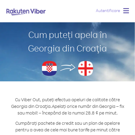
Autentificare
Togg
navig
Cum puteți apela în
Georgia din Croaţia
Cu Viber Out, puteți efectua apeluri de calitate către
Georgia din Croaţia.
Apelați orice număr din Georgia – fix
sau mobil! – începând de la numai 28.8 ¢ pe minut.
Cumpărați pachete de credit sau un plan de apelare
pentru a avea de cele mai bune tarife pe minut către