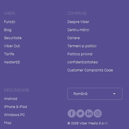
VIBER
COMPANIE
Funcții
Despre Viber
Blog
Centru mărci
Securitate
Cariere
Viber Out
Termeni și politici
Tarife
Politica privind
Asistență
confidențialitatea
Customer Complaints Code
DESCĂRCARE
Română
Android
iPhone & iPad
Windows PC
Mac
©
2026
Viber Media S.à r.l.