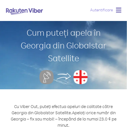
Autentificare
Togg
navig
Cum puteți apela în
Georgia din Globalstar
Satellite
Cu Viber Out, puteți efectua apeluri de calitate către
Georgia din Globalstar Satellite.
Apelați orice număr din
Georgia – fix sau mobil! – începând de la numai 23.0 ¢ pe
minut.