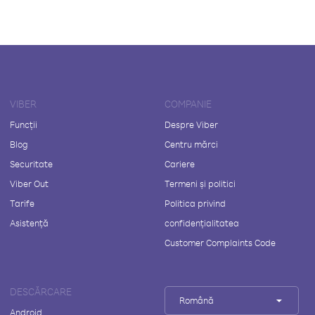
VIBER
COMPANIE
Funcții
Despre Viber
Blog
Centru mărci
Securitate
Cariere
Viber Out
Termeni și politici
Tarife
Politica privind
Asistență
confidențialitatea
Customer Complaints Code
DESCĂRCARE
Română
Android