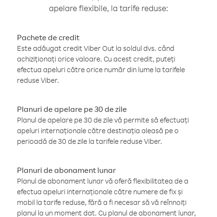
apelare flexibile, la tarife reduse:
Pachete de credit
Este adăugat credit Viber Out la soldul dvs. când
achiziționați orice valoare. Cu acest credit, puteți
efectua apeluri către orice număr din lume la tarifele
reduse Viber.
Planuri de apelare pe 30 de zile
Planul de apelare pe 30 de zile vă permite să efectuați
apeluri internaționale către destinația aleasă pe o
perioadă de 30 de zile la tarifele reduse Viber.
Planuri de abonament lunar
Planul de abonament lunar vă oferă flexibilitatea de a
efectua apeluri internaționale către numere de fix și
mobil la tarife reduse, fără a fi necesar să vă reînnoiți
planul la un moment dat. Cu planul de abonament lunar,