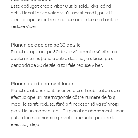
Este adăugat credit Viber Out la soldul dvs. când
achiziționați orice valoare. Cu acest credit, puteți
efectua apeluri către orice număr din lume la tarifele
reduse Viber.
Planuri de apelare pe 30 de zile
Planul de apelare pe 30 de zile vă permite să efectuați
apeluri internaționale către destinația aleasă pe o
perioadă de 30 de zile la tarifele reduse Viber.
Planuri de abonament lunar
Planul de abonament lunar vă oferă flexibilitatea de a
efectua apeluri internaționale către numere de fix și
mobil la tarife reduse, fără a fi necesar să vă reînnoiți
planul la un moment dat. Cu planul de abonament lunar,
puteți face economii în privința apelurilor pe care le
efectuați deja