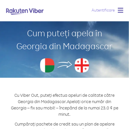
Autentificare
Togg
navig
Cum puteți apela în
Georgia din Madagascar
Cu Viber Out, puteți efectua apeluri de calitate către
Georgia din Madagascar.
Apelați orice număr din
Georgia – fix sau mobil! – începând de la numai 23.0 ¢ pe
minut.
Cumpărați pachete de credit sau un plan de apelare