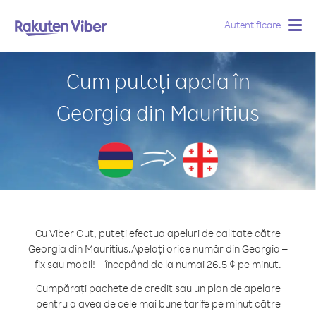
Autentificare
Togg
navig
Cum puteți apela în
Georgia din Mauritius
Cu Viber Out, puteți efectua apeluri de calitate către
Georgia din Mauritius.
Apelați orice număr din Georgia –
fix sau mobil! – începând de la numai 26.5 ¢ pe minut.
Cumpărați pachete de credit sau un plan de apelare
pentru a avea de cele mai bune tarife pe minut către