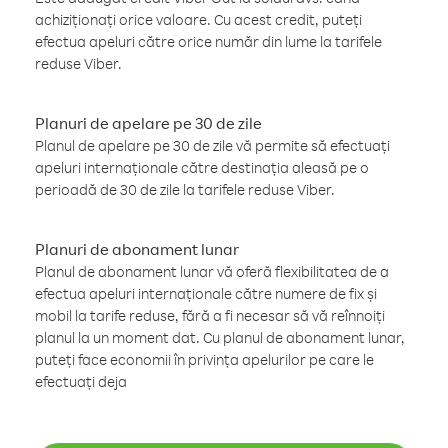
achiziționați orice valoare. Cu acest credit, puteți
efectua apeluri către orice număr din lume la tarifele
reduse Viber.
Planuri de apelare pe 30 de zile
Planul de apelare pe 30 de zile vă permite să efectuați
apeluri internaționale către destinația aleasă pe o
perioadă de 30 de zile la tarifele reduse Viber.
Planuri de abonament lunar
Planul de abonament lunar vă oferă flexibilitatea de a
efectua apeluri internaționale către numere de fix și
mobil la tarife reduse, fără a fi necesar să vă reînnoiți
planul la un moment dat. Cu planul de abonament lunar,
puteți face economii în privința apelurilor pe care le
efectuați deja