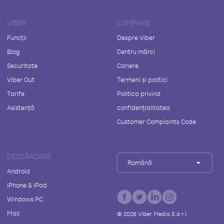
VIBER
COMPANIE
Funcții
Despre Viber
Blog
Centru mărci
Securitate
Cariere
Viber Out
Termeni și politici
Tarife
Politica privind
Asistență
confidențialitatea
Customer Complaints Code
DESCĂRCARE
Română
Android
iPhone & iPad
Windows PC
Mac
©
2026
Viber Media S.à r.l.