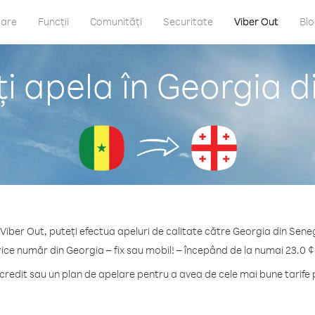
care
Funcții
Comunități
Securitate
Viber Out
Bl
i apela în Georgia d
Viber Out, puteți efectua apeluri de calitate către Georgia din Sene
rice număr din Georgia – fix sau mobil! – începând de la numai 23.0 ¢
redit sau un plan de apelare pentru a avea de cele mai bune tarife 