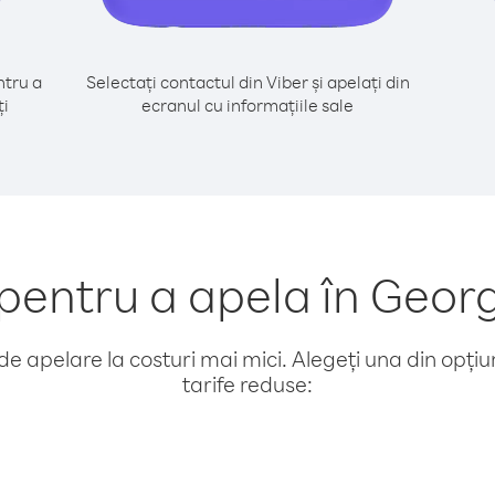
tru a
Selectați contactul din Viber și apelați din
ți
ecranul cu informațiile sale
entru a apela în Georg
e apelare la costuri mai mici. Alegeți una din opțiuni
tarife reduse: