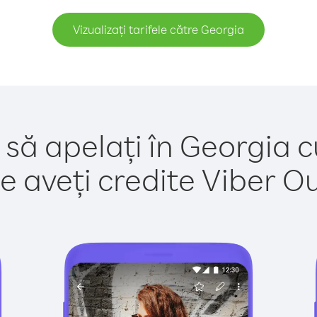
Vizualizați tarifele către Georgia
 să apelați în Georgia c
e aveți credite Viber Out