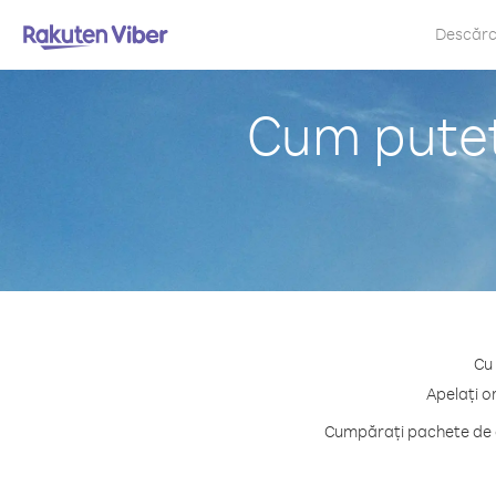
Descăr
Cum puteț
Cu 
Apelați o
Cumpărați pachete de c