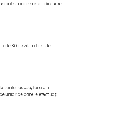
luri către orice număr din lume
 de 30 de zile la tarifele
 tarife reduse, fără a fi
elurilor pe care le efectuați