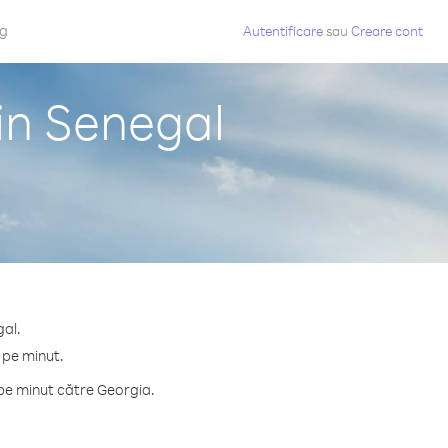
og
Autentificare
sau
Creare cont
in Senegal
gal.
 pe minut.
pe minut către Georgia.