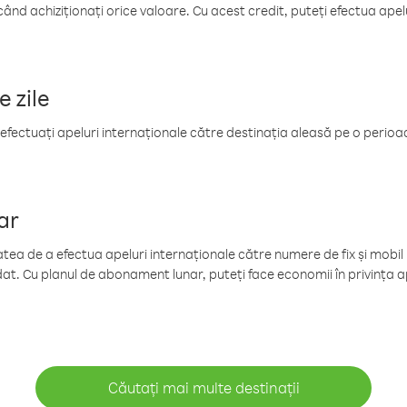
când achiziționați orice valoare. Cu acest credit, puteți efectua ape
e zile
efectuați apeluri internaționale către destinația aleasă pe o perioadă
ar
tea de a efectua apeluri internaționale către numere de fix și mobil la
at. Cu planul de abonament lunar, puteți face economii în privința ap
Căutați mai multe destinații