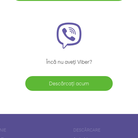
Încă nu aveți Viber?
Descărcați acum
NIE
DESCĂRCARE