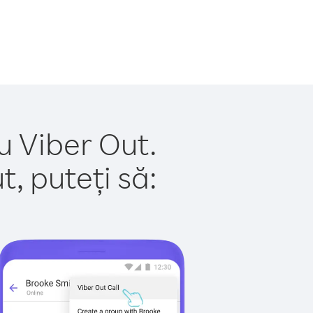
u Viber Out.
, puteți să: