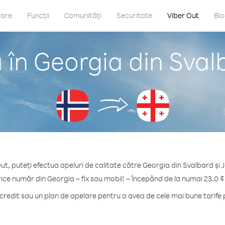
care
Funcții
Comunități
Securitate
Viber Out
Bl
 în Georgia din Sval
ut, puteți efectua apeluri de calitate către Georgia din Svalbard și
rice număr din Georgia – fix sau mobil! – începând de la numai 23.0 ¢
redit sau un plan de apelare pentru a avea de cele mai bune tarife 