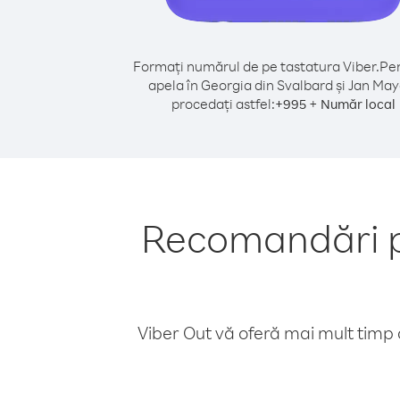
Formați numărul de pe tastatura Viber.
Pen
apela în Georgia din Svalbard și Jan May
procedați astfel:
+
+
995
Număr local
Recomandări pe
Viber Out vă oferă mai mult timp d