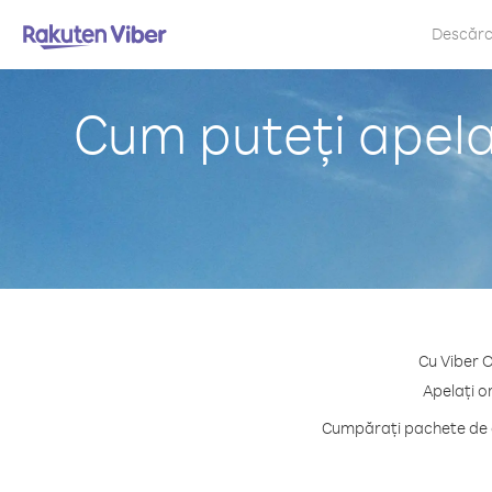
Descăr
Cum puteți apela
Cu Viber O
Apelați o
Cumpărați pachete de c