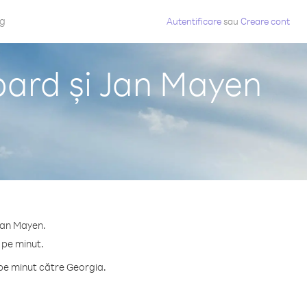
og
Autentificare
sau
Creare cont
bard și Jan Mayen
 Jan Mayen.
 pe minut.
pe minut către Georgia.