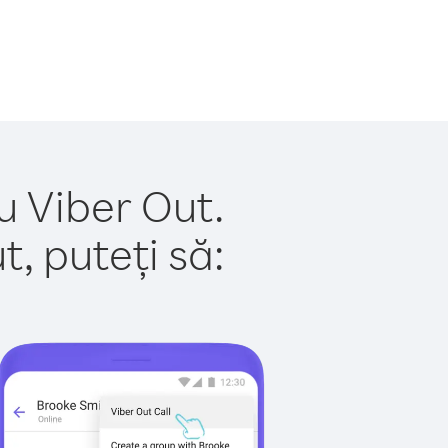
u Viber Out.
, puteți să: