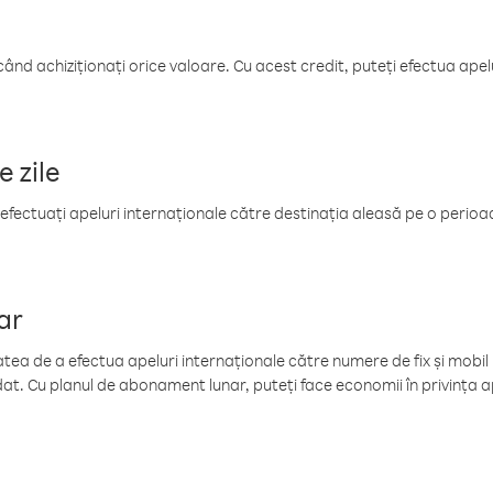
când achiziționați orice valoare. Cu acest credit, puteți efectua ape
e zile
efectuați apeluri internaționale către destinația aleasă pe o perioadă
ar
tea de a efectua apeluri internaționale către numere de fix și mobil la
at. Cu planul de abonament lunar, puteți face economii în privința ap