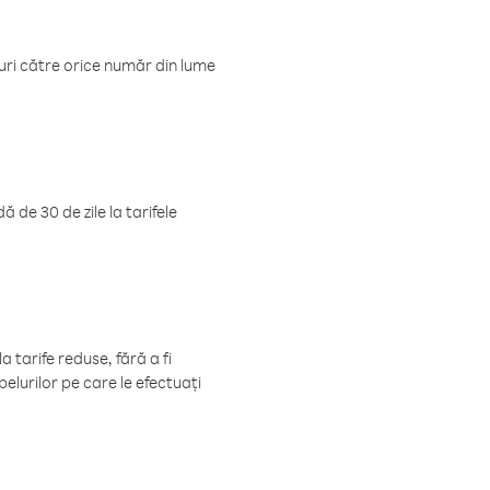
luri către orice număr din lume
 de 30 de zile la tarifele
 tarife reduse, fără a fi
elurilor pe care le efectuați