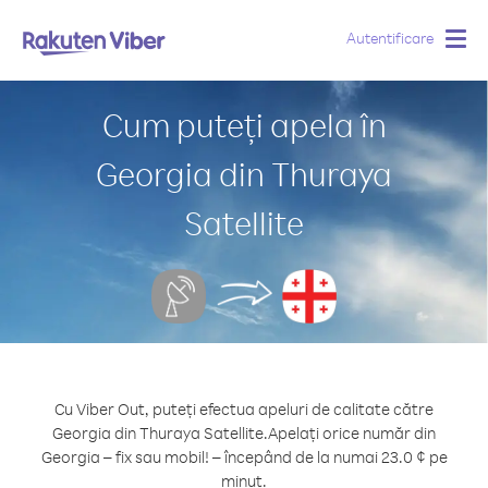
Autentificare
Togg
navig
Cum puteți apela în
Georgia din Thuraya
Satellite
Cu Viber Out, puteți efectua apeluri de calitate către
Georgia din Thuraya Satellite.
Apelați orice număr din
Georgia – fix sau mobil! – începând de la numai 23.0 ¢ pe
minut.