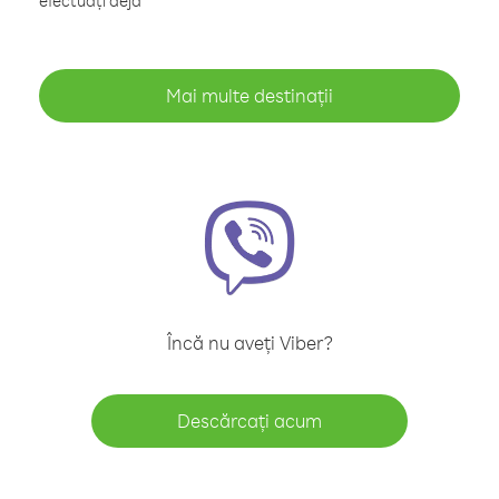
efectuați deja
Mai multe destinații
Încă nu aveți Viber?
Descărcați acum