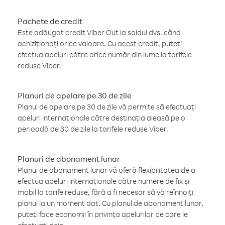
Pachete de credit
Este adăugat credit Viber Out la soldul dvs. când
achiziționați orice valoare. Cu acest credit, puteți
efectua apeluri către orice număr din lume la tarifele
reduse Viber.
Planuri de apelare pe 30 de zile
Planul de apelare pe 30 de zile vă permite să efectuați
apeluri internaționale către destinația aleasă pe o
perioadă de 30 de zile la tarifele reduse Viber.
Planuri de abonament lunar
Planul de abonament lunar vă oferă flexibilitatea de a
efectua apeluri internaționale către numere de fix și
mobil la tarife reduse, fără a fi necesar să vă reînnoiți
planul la un moment dat. Cu planul de abonament lunar,
puteți face economii în privința apelurilor pe care le