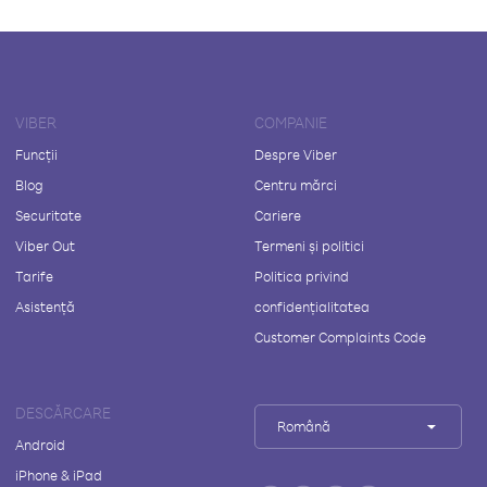
VIBER
COMPANIE
Funcții
Despre Viber
Blog
Centru mărci
Securitate
Cariere
Viber Out
Termeni și politici
Tarife
Politica privind
Asistență
confidențialitatea
Customer Complaints Code
DESCĂRCARE
Română
Android
iPhone & iPad