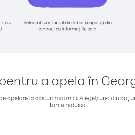
tru a
Selectați contactul din Viber și apelați din
i
ecranul cu informațiile sale
entru a apela în Geor
e apelare la costuri mai mici. Alegeți una din opțiuni
tarife reduse: