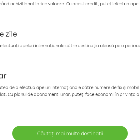
când achiziționați orice valoare. Cu acest credit, puteți efectua ape
e zile
efectuați apeluri internaționale către destinația aleasă pe o perioadă
ar
tea de a efectua apeluri internaționale către numere de fix și mobil la
at. Cu planul de abonament lunar, puteți face economii în privința ap
Căutați mai multe destinații