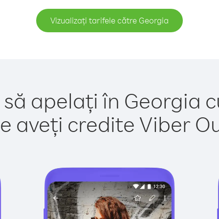
Vizualizați tarifele către Georgia
 să apelați în Georgia c
e aveți credite Viber Out