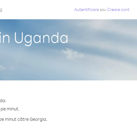
og
Autentificare
sau
Creare cont
din Uganda
nda.
 pe minut.
pe minut către Georgia.