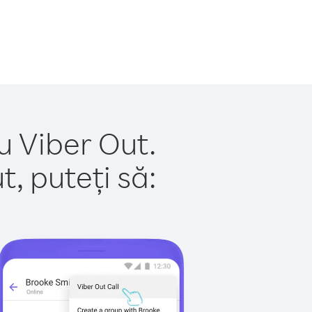
u Viber Out.
, puteți să: