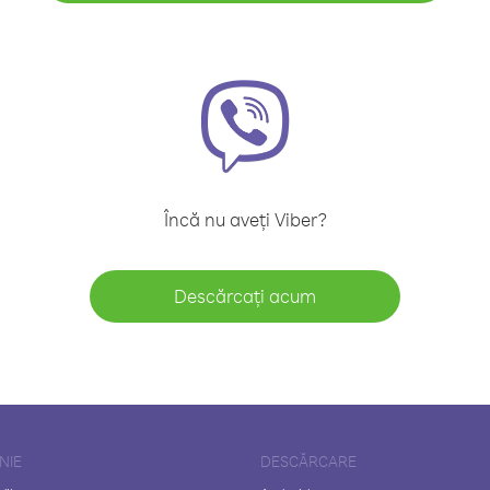
Încă nu aveți Viber?
Descărcați acum
NIE
DESCĂRCARE