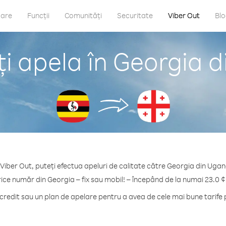
care
Funcții
Comunități
Securitate
Viber Out
Bl
i apela în Georgia 
Viber Out, puteți efectua apeluri de calitate către Georgia din Uga
rice număr din Georgia – fix sau mobil! – începând de la numai 23.0 ¢
redit sau un plan de apelare pentru a avea de cele mai bune tarife 