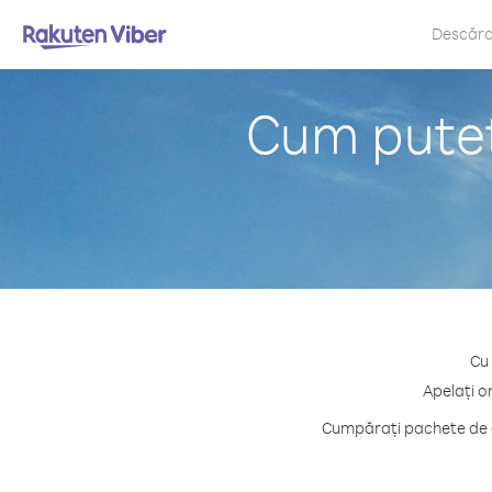
Descăr
Cum puteț
Cu 
Apelați o
Cumpărați pachete de c