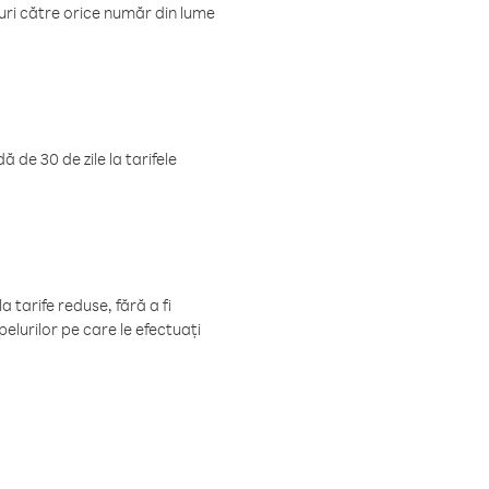
luri către orice număr din lume
 de 30 de zile la tarifele
 tarife reduse, fără a fi
elurilor pe care le efectuați