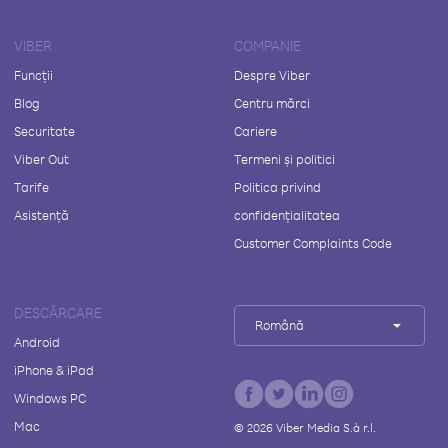
VIBER
COMPANIE
Funcții
Despre Viber
Blog
Centru mărci
Securitate
Cariere
Viber Out
Termeni și politici
Tarife
Politica privind
Asistență
confidențialitatea
Customer Complaints Code
DESCĂRCARE
Română
Android
iPhone & iPad
Windows PC
Mac
©
2026
Viber Media S.à r.l.