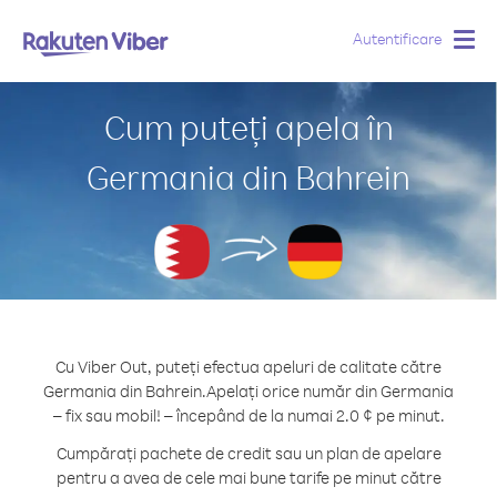
Autentificare
Togg
navig
Cum puteți apela în
Germania din Bahrein
Cu Viber Out, puteți efectua apeluri de calitate către
Germania din Bahrein.
Apelați orice număr din Germania
– fix sau mobil! – începând de la numai 2.0 ¢ pe minut.
Cumpărați pachete de credit sau un plan de apelare
pentru a avea de cele mai bune tarife pe minut către