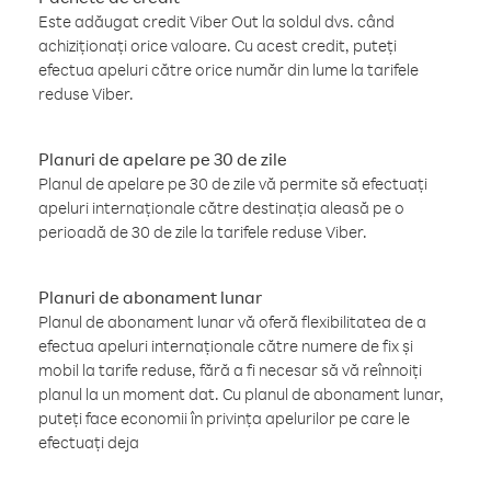
Este adăugat credit Viber Out la soldul dvs. când
achiziționați orice valoare. Cu acest credit, puteți
efectua apeluri către orice număr din lume la tarifele
reduse Viber.
Planuri de apelare pe 30 de zile
Planul de apelare pe 30 de zile vă permite să efectuați
apeluri internaționale către destinația aleasă pe o
perioadă de 30 de zile la tarifele reduse Viber.
Planuri de abonament lunar
Planul de abonament lunar vă oferă flexibilitatea de a
efectua apeluri internaționale către numere de fix și
mobil la tarife reduse, fără a fi necesar să vă reînnoiți
planul la un moment dat. Cu planul de abonament lunar,
puteți face economii în privința apelurilor pe care le
efectuați deja