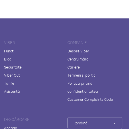
VIBER
COMPANIE
Funcții
Despre Viber
Blog
Centru mărci
Securitate
Cariere
Viber Out
Termeni și politici
Tarife
Politica privind
Asistență
confidențialitatea
Customer Complaints Code
DESCĂRCARE
Română
Android