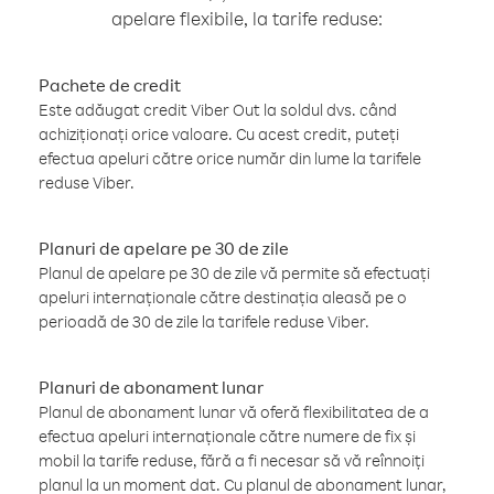
apelare flexibile, la tarife reduse:
Pachete de credit
Este adăugat credit Viber Out la soldul dvs. când
achiziționați orice valoare. Cu acest credit, puteți
efectua apeluri către orice număr din lume la tarifele
reduse Viber.
Planuri de apelare pe 30 de zile
Planul de apelare pe 30 de zile vă permite să efectuați
apeluri internaționale către destinația aleasă pe o
perioadă de 30 de zile la tarifele reduse Viber.
Planuri de abonament lunar
Planul de abonament lunar vă oferă flexibilitatea de a
efectua apeluri internaționale către numere de fix și
mobil la tarife reduse, fără a fi necesar să vă reînnoiți
planul la un moment dat. Cu planul de abonament lunar,