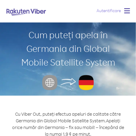
Autentificare
Togg
navig
Cum puteți apela în
Germania din Global
Mobile Satellite System
Cu Viber Out, puteți efectua apeluri de calitate către
Germania din Global Mobile Satellite System.
Apelați
orice număr din Germania – fix sau mobil! – începând de
la numai 1.9 ¢ pe minut.