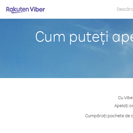
Descăr
Cum puteți ape
Cu Vibe
Apelați o
Cumpărați pachete de cr