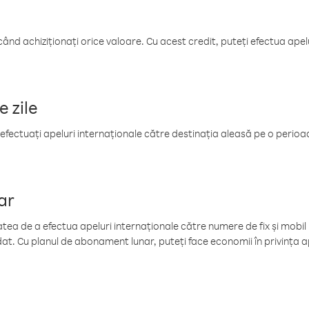
când achiziționați orice valoare. Cu acest credit, puteți efectua ape
e zile
efectuați apeluri internaționale către destinația aleasă pe o perioadă
ar
tea de a efectua apeluri internaționale către numere de fix și mobil la
at. Cu planul de abonament lunar, puteți face economii în privința ap