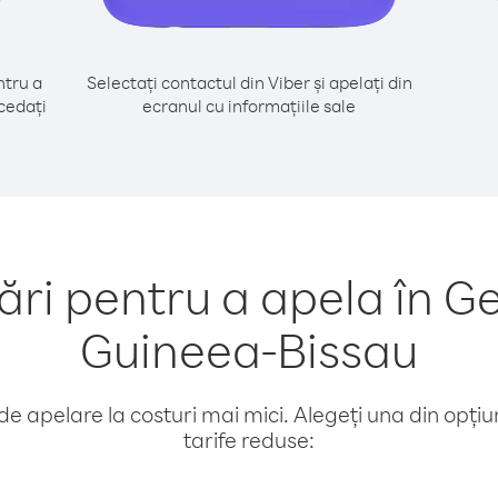
tru a
Selectați contactul din Viber și apelați din
cedați
ecranul cu informațiile sale
i pentru a apela în G
Guineea-Bissau
e apelare la costuri mai mici. Alegeți una din opțiuni
tarife reduse: