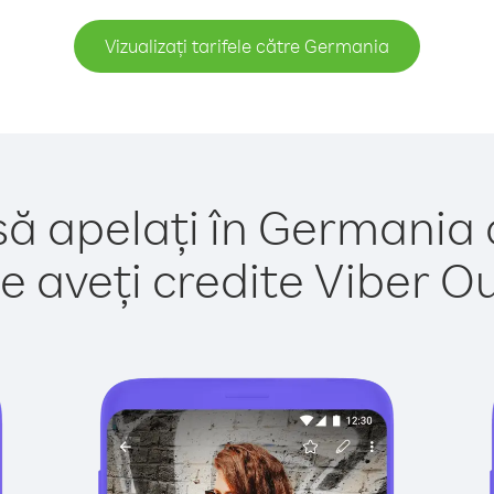
Vizualizați tarifele către Germania
să apelați în Germania 
e aveți credite Viber Out