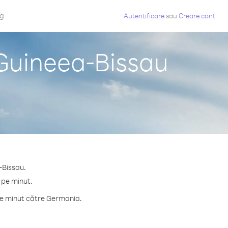
og
Autentificare
sau
Creare cont
 Guineea-Bissau
-Bissau.
 pe minut.
pe minut către Germania.