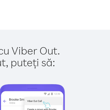
cu Viber Out.
, puteți să: