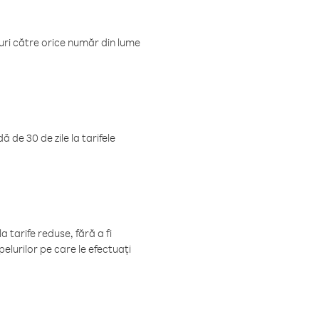
luri către orice număr din lume
 de 30 de zile la tarifele
 tarife reduse, fără a fi
elurilor pe care le efectuați