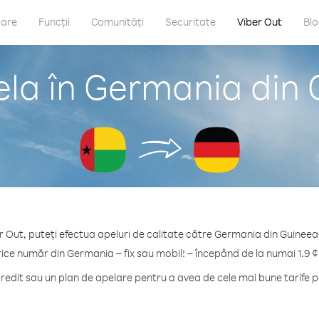
care
Funcții
Comunități
Securitate
Viber Out
Bl
la în Germania din
r Out, puteți efectua apeluri de calitate către Germania din Guineea
rice număr din Germania – fix sau mobil! – începând de la numai 1.9 ¢
edit sau un plan de apelare pentru a avea de cele mai bune tarife 