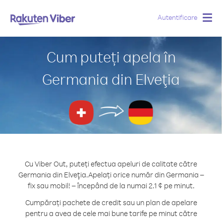
Autentificare
Togg
navig
Cum puteți apela în
Germania din Elveţia
Cu Viber Out, puteți efectua apeluri de calitate către
Germania din Elveţia.
Apelați orice număr din Germania –
fix sau mobil! – începând de la numai 2.1 ¢ pe minut.
Cumpărați pachete de credit sau un plan de apelare
pentru a avea de cele mai bune tarife pe minut către