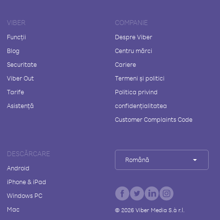
VIBER
COMPANIE
Funcții
Despre Viber
Blog
Centru mărci
Securitate
Cariere
Viber Out
Termeni și politici
Tarife
Politica privind
Asistență
confidențialitatea
Customer Complaints Code
DESCĂRCARE
Română
Android
iPhone & iPad
Windows PC
Mac
©
2026
Viber Media S.à r.l.