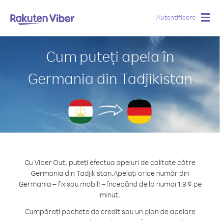
Autentificare
Togg
navig
Cum puteți apela în
Germania din Tadjikistan
Cu Viber Out, puteți efectua apeluri de calitate către
Germania din Tadjikistan.
Apelați orice număr din
Germania – fix sau mobil! – începând de la numai 1.9 ¢ pe
minut.
Cumpărați pachete de credit sau un plan de apelare