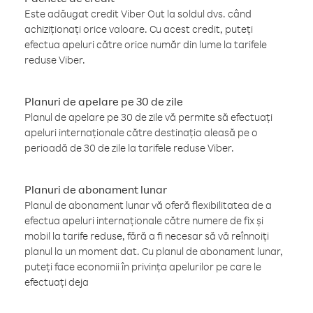
Este adăugat credit Viber Out la soldul dvs. când
achiziționați orice valoare. Cu acest credit, puteți
efectua apeluri către orice număr din lume la tarifele
reduse Viber.
Planuri de apelare pe 30 de zile
Planul de apelare pe 30 de zile vă permite să efectuați
apeluri internaționale către destinația aleasă pe o
perioadă de 30 de zile la tarifele reduse Viber.
Planuri de abonament lunar
Planul de abonament lunar vă oferă flexibilitatea de a
efectua apeluri internaționale către numere de fix și
mobil la tarife reduse, fără a fi necesar să vă reînnoiți
planul la un moment dat. Cu planul de abonament lunar,
puteți face economii în privința apelurilor pe care le
efectuați deja