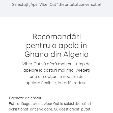
Selectați „Apel Viber Out” din antetul conversației
Recomandări
pentru a apela în
Ghana din Algeria
Viber Out vă oferă mai mult timp de
apelare la costuri mai mici. Alegeți
una din opțiunile noastre de
apelare flexibile, la tarife reduse:
Pachete de credit
Este adăugat credit Viber Out la soldul dvs. când
achiziționați orice valoare. Cu acest credit, puteți