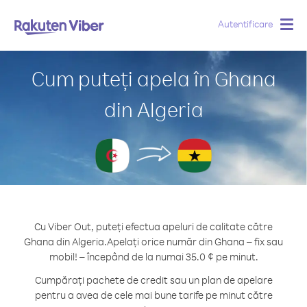
Autentificare
Togg
navig
Cum puteți apela în Ghana
din Algeria
Cu Viber Out, puteți efectua apeluri de calitate către
Ghana din Algeria.
Apelați orice număr din Ghana – fix sau
mobil! – începând de la numai 35.0 ¢ pe minut.
Cumpărați pachete de credit sau un plan de apelare
pentru a avea de cele mai bune tarife pe minut către