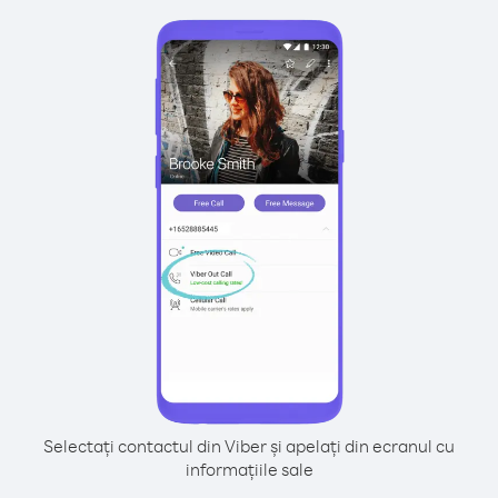
Selectați contactul din Viber și apelați din ecranul cu
informațiile sale