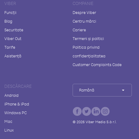
VIBER
COMPANIE
Funcții
Despre Viber
Blog
Centru mărci
Securitate
Cariere
Viber Out
Termeni și politici
Tarife
Politica privind
Asistență
confidențialitatea
Customer Complaints Code
DESCĂRCARE
Română
Android
iPhone & iPad
Windows PC
Mac
©
2026
Viber Media S.à r.l.
Linux