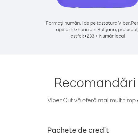
Formați numărul de pe tastatura Viber.
Pen
apela în Ghana din Bulgaria, procedaț
astfel:
+
+
233
Număr local
Recomandări p
Viber Out vă oferă mai mult timp d
Pachete de credit