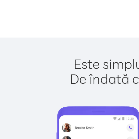
Este simpl
De îndată c