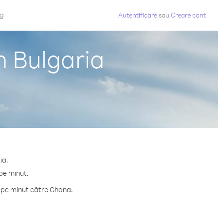
og
Autentificare
sau
Creare cont
n Bulgaria
ia.
pe minut.
e pe minut către Ghana.