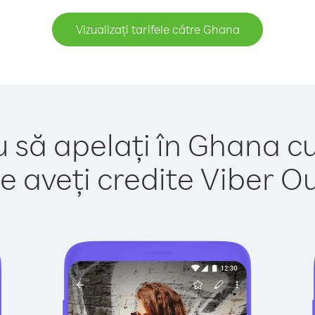
Vizualizați tarifele către Ghana
u să apelați în Ghana cu
e aveți credite Viber Out