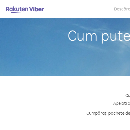
Descăr
Cum puteț
Cu
Apelați 
Cumpărați pachete de c