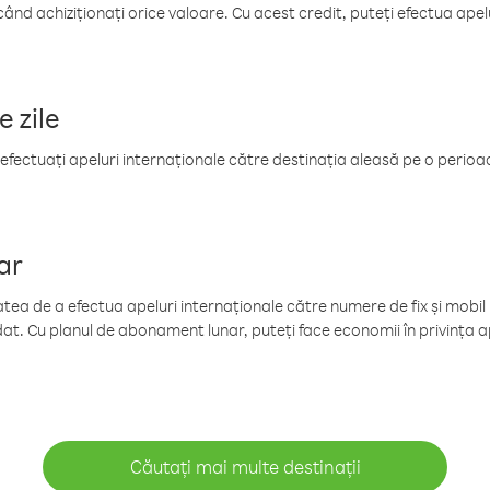
când achiziționați orice valoare. Cu acest credit, puteți efectua ape
e zile
efectuați apeluri internaționale către destinația aleasă pe o perioadă
ar
tea de a efectua apeluri internaționale către numere de fix și mobil la
at. Cu planul de abonament lunar, puteți face economii în privința ap
Căutați mai multe destinații