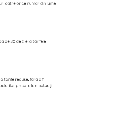
luri către orice număr din lume
 de 30 de zile la tarifele
 tarife reduse, fără a fi
elurilor pe care le efectuați