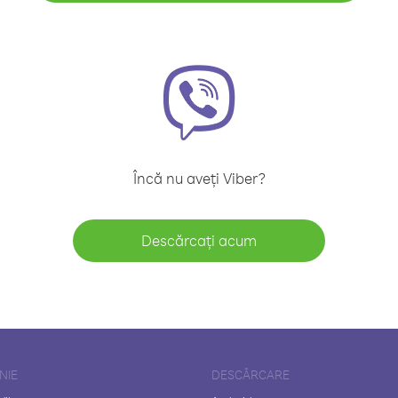
Încă nu aveți Viber?
Descărcați acum
NIE
DESCĂRCARE