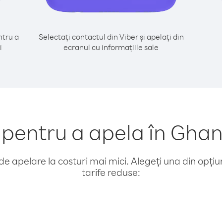
tru a
Selectați contactul din Viber și apelați din
i
ecranul cu informațiile sale
entru a apela în Ghan
e apelare la costuri mai mici. Alegeți una din opțiuni
tarife reduse: