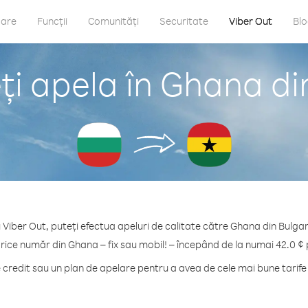
care
Funcții
Comunități
Securitate
Viber Out
Bl
i apela în Ghana di
 Viber Out, puteți efectua apeluri de calitate către Ghana din Bulgar
orice număr din Ghana – fix sau mobil! – începând de la numai 42.0 ¢ 
redit sau un plan de apelare pentru a avea de cele mai bune tarif