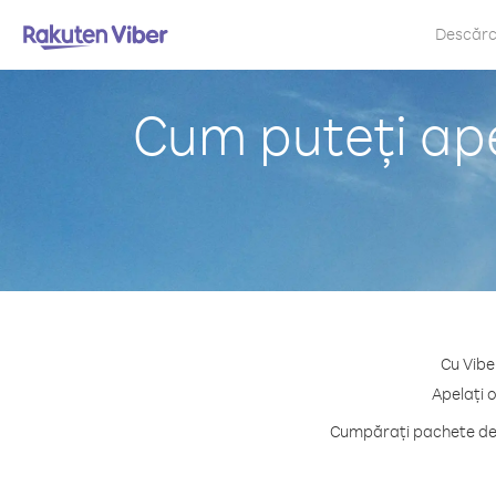
Descăr
Cum puteți ape
Cu Vibe
Apelați 
Cumpărați pachete de c