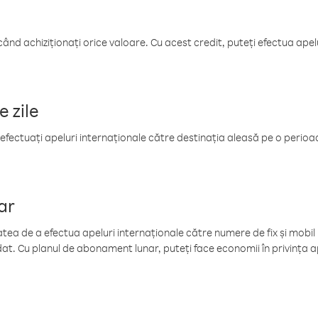
când achiziționați orice valoare. Cu acest credit, puteți efectua ape
e zile
efectuați apeluri internaționale către destinația aleasă pe o perioadă
ar
tea de a efectua apeluri internaționale către numere de fix și mobil la
at. Cu planul de abonament lunar, puteți face economii în privința ap