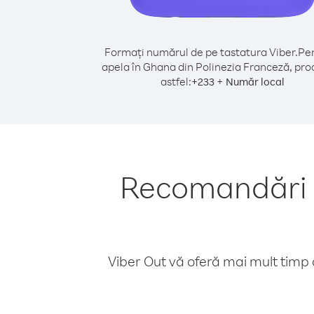
Formați numărul de pe tastatura Viber.
Pen
apela în Ghana din Polinezia Franceză, pro
astfel:
+
+
233
Număr local
Recomandări p
Viber Out vă oferă mai mult timp d