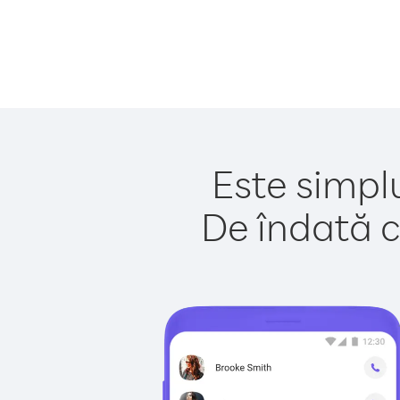
Este simpl
De îndată c