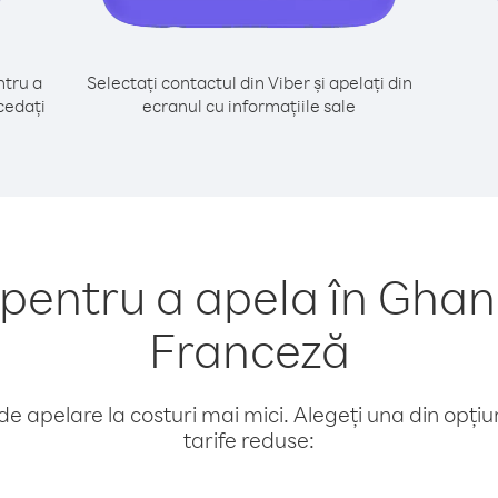
tru a
Selectați contactul din Viber și apelați din
cedați
ecranul cu informațiile sale
entru a apela în Ghana
Franceză
e apelare la costuri mai mici. Alegeți una din opțiuni
tarife reduse: