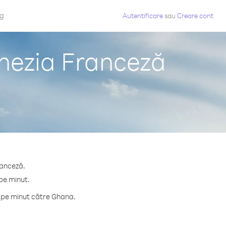
og
Autentificare
sau
Creare cont
inezia Franceză
ranceză.
pe minut.
e pe minut către Ghana.