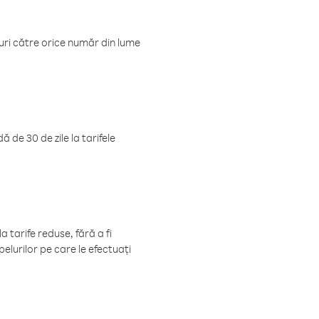
luri către orice număr din lume
 de 30 de zile la tarifele
 tarife reduse, fără a fi
elurilor pe care le efectuați