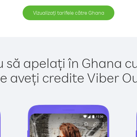
Vizualizați tarifele către Ghana
u să apelați în Ghana cu
e aveți credite Viber Out