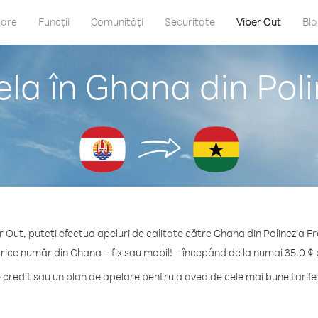
care
Funcții
Comunități
Securitate
Viber Out
Bl
la în Ghana din Pol
r Out, puteți efectua apeluri de calitate către Ghana din Polinezia F
orice număr din Ghana – fix sau mobil! – începând de la numai 35.0 ¢ 
redit sau un plan de apelare pentru a avea de cele mai bune tarif