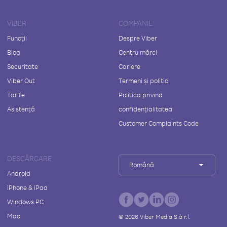
VIBER
COMPANIE
Funcții
Despre Viber
Blog
Centru mărci
Securitate
Cariere
Viber Out
Termeni și politici
Tarife
Politica privind
Asistență
confidențialitatea
Customer Complaints Code
DESCĂRCARE
Română
Android
iPhone & iPad
Windows PC
Mac
©
2026
Viber Media S.à r.l.