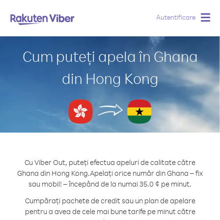
Autentificare
Togg
navig
Cum puteți apela în Ghana
din Hong Kong
Cu Viber Out, puteți efectua apeluri de calitate către
Ghana din Hong Kong.
Apelați orice număr din Ghana – fix
sau mobil! – începând de la numai 35.0 ¢ pe minut.
Cumpărați pachete de credit sau un plan de apelare
pentru a avea de cele mai bune tarife pe minut către