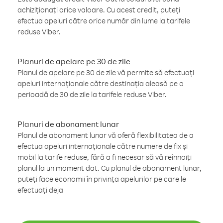
achiziționați orice valoare. Cu acest credit, puteți
efectua apeluri către orice număr din lume la tarifele
reduse Viber.
Planuri de apelare pe 30 de zile
Planul de apelare pe 30 de zile vă permite să efectuați
apeluri internaționale către destinația aleasă pe o
perioadă de 30 de zile la tarifele reduse Viber.
Planuri de abonament lunar
Planul de abonament lunar vă oferă flexibilitatea de a
efectua apeluri internaționale către numere de fix și
mobil la tarife reduse, fără a fi necesar să vă reînnoiți
planul la un moment dat. Cu planul de abonament lunar,
puteți face economii în privința apelurilor pe care le
efectuați deja