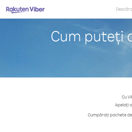
Descăr
Cum puteți 
Cu Vi
Apelați 
Cumpărați pachete de c