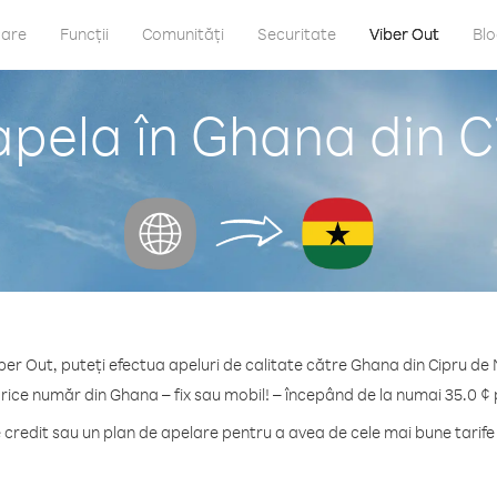
care
Funcții
Comunități
Securitate
Viber Out
Bl
apela în Ghana din C
ber Out, puteți efectua apeluri de calitate către Ghana din Cipru de
orice număr din Ghana – fix sau mobil! – începând de la numai 35.0 ¢ 
redit sau un plan de apelare pentru a avea de cele mai bune tarif