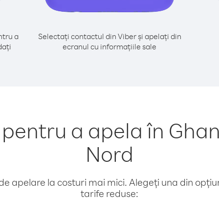
tru a
Selectați contactul din Viber și apelați din
dați
ecranul cu informațiile sale
entru a apela în Ghan
Nord
e apelare la costuri mai mici. Alegeți una din opțiuni
tarife reduse: