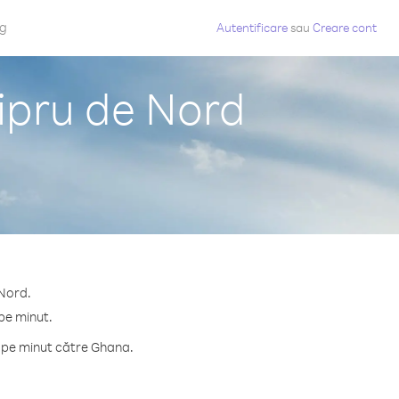
og
Autentificare
sau
Creare cont
ipru de Nord
 Nord.
pe minut.
e pe minut către Ghana.