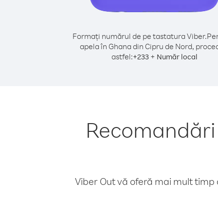
Formați numărul de pe tastatura Viber.
Pen
apela în Ghana din Cipru de Nord, proce
astfel:
+
+
233
Număr local
Recomandări p
Viber Out vă oferă mai mult timp d