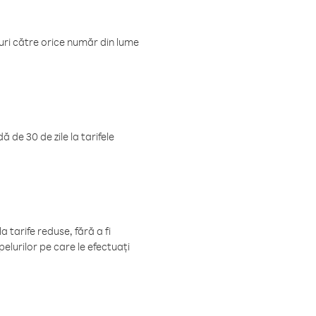
luri către orice număr din lume
 de 30 de zile la tarifele
 tarife reduse, fără a fi
elurilor pe care le efectuați