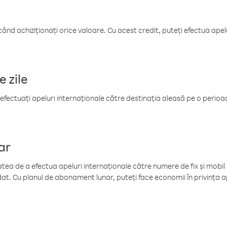
când achiziționați orice valoare. Cu acest credit, puteți efectua ape
e zile
efectuați apeluri internaționale către destinația aleasă pe o perioadă
ar
tea de a efectua apeluri internaționale către numere de fix și mobil la
at. Cu planul de abonament lunar, puteți face economii în privința ap