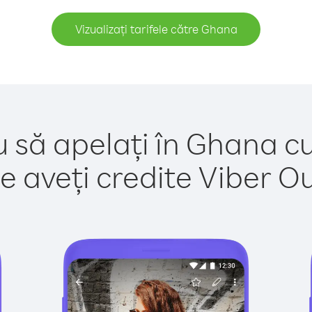
Vizualizați tarifele către Ghana
u să apelați în Ghana cu
e aveți credite Viber Out