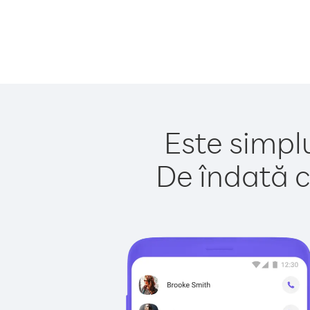
Este simpl
De îndată c