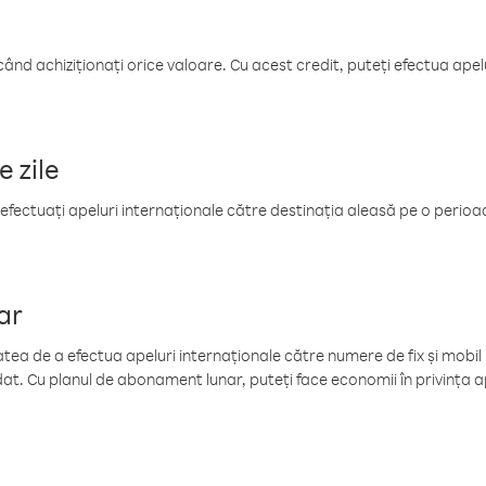
când achiziționați orice valoare. Cu acest credit, puteți efectua ape
e zile
efectuați apeluri internaționale către destinația aleasă pe o perioadă
ar
tea de a efectua apeluri internaționale către numere de fix și mobil la
at. Cu planul de abonament lunar, puteți face economii în privința ap