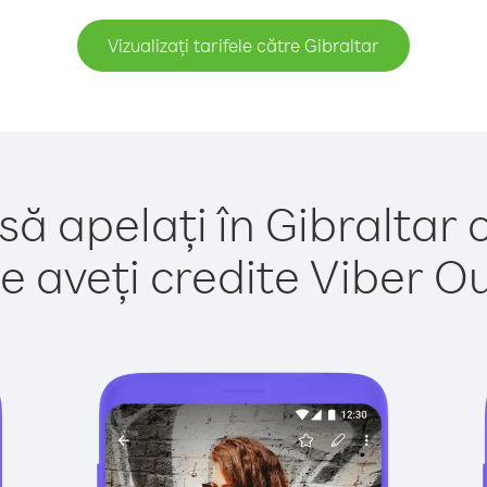
Vizualizați tarifele către Gibraltar
să apelați în Gibraltar 
e aveți credite Viber Out