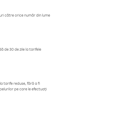
luri către orice număr din lume
 de 30 de zile la tarifele
 tarife reduse, fără a fi
elurilor pe care le efectuați