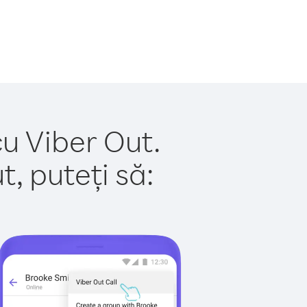
cu Viber Out.
, puteți să: