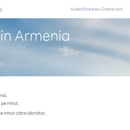
og
Autentificare
sau
Creare cont
din Armenia
nia.
¢ pe minut.
e minut către Gibraltar.