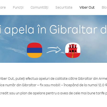
care
Funcții
Comunități
Securitate
Viber Out
Bl
 apela în Gibraltar 
Viber Out, puteți efectua apeluri de calitate către Gibraltar din Arme
ice număr din Gibraltar – fix sau mobil! – începând de la numai 12.0 
edit sau un plan de apelare pentru a avea de cele mai bune tarife p