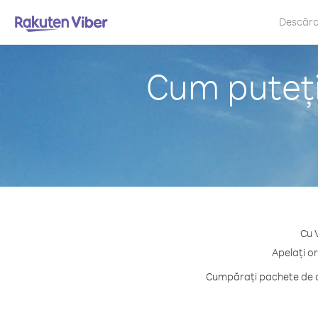
Descăr
Cum puteți
Cu 
Apelați or
Cumpărați pachete de cr