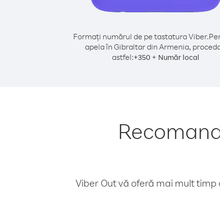
Formați numărul de pe tastatura Viber.
Pen
apela în Gibraltar din Armenia, proceda
astfel:
+
+
350
Număr local
Recomandăr
Viber Out vă oferă mai mult timp d