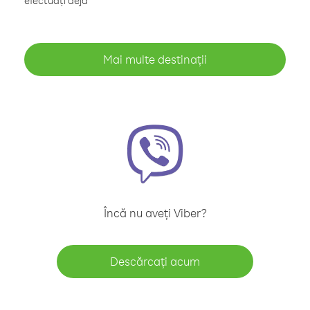
efectuați deja
Mai multe destinații
Încă nu aveți Viber?
Descărcați acum