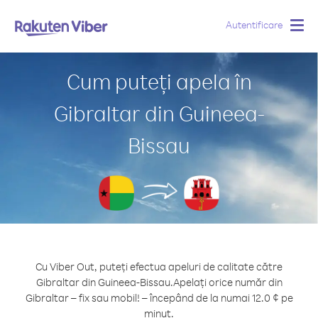
Autentificare
Togg
navig
Cum puteți apela în
Gibraltar din Guineea-
Bissau
Cu Viber Out, puteți efectua apeluri de calitate către
Gibraltar din Guineea-Bissau.
Apelați orice număr din
Gibraltar – fix sau mobil! – începând de la numai 12.0 ¢ pe
minut.