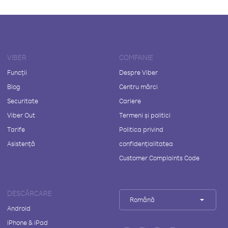
VIBER
COMPANIE
Funcții
Despre Viber
Blog
Centru mărci
Securitate
Cariere
Viber Out
Termeni și politici
Tarife
Politica privind
Asistență
confidențialitatea
Customer Complaints Code
DESCĂRCARE
Română
Android
iPhone & iPad