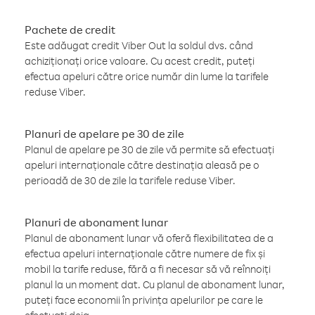
Pachete de credit
Este adăugat credit Viber Out la soldul dvs. când
achiziționați orice valoare. Cu acest credit, puteți
efectua apeluri către orice număr din lume la tarifele
reduse Viber.
Planuri de apelare pe 30 de zile
Planul de apelare pe 30 de zile vă permite să efectuați
apeluri internaționale către destinația aleasă pe o
perioadă de 30 de zile la tarifele reduse Viber.
Planuri de abonament lunar
Planul de abonament lunar vă oferă flexibilitatea de a
efectua apeluri internaționale către numere de fix și
mobil la tarife reduse, fără a fi necesar să vă reînnoiți
planul la un moment dat. Cu planul de abonament lunar,
puteți face economii în privința apelurilor pe care le