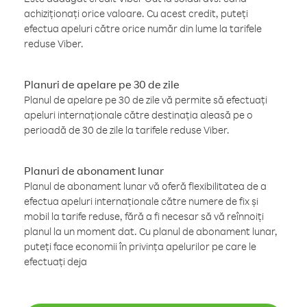
achiziționați orice valoare. Cu acest credit, puteți
efectua apeluri către orice număr din lume la tarifele
reduse Viber.
Planuri de apelare pe 30 de zile
Planul de apelare pe 30 de zile vă permite să efectuați
apeluri internaționale către destinația aleasă pe o
perioadă de 30 de zile la tarifele reduse Viber.
Planuri de abonament lunar
Planul de abonament lunar vă oferă flexibilitatea de a
efectua apeluri internaționale către numere de fix și
mobil la tarife reduse, fără a fi necesar să vă reînnoiți
planul la un moment dat. Cu planul de abonament lunar,
puteți face economii în privința apelurilor pe care le
efectuați deja