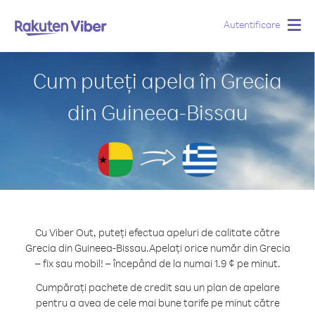
Autentificare
Togg
navig
Cum puteți apela în Grecia
din Guineea-Bissau
Cu Viber Out, puteți efectua apeluri de calitate către
Grecia din Guineea-Bissau.
Apelați orice număr din Grecia
– fix sau mobil! – începând de la numai 1.9 ¢ pe minut.
Cumpărați pachete de credit sau un plan de apelare
pentru a avea de cele mai bune tarife pe minut către