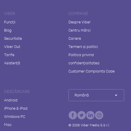
VIBER
COMPANIE
Funcții
Despre Viber
Blog
Centru mărci
Securitate
Cariere
Viber Out
Termeni și politici
Tarife
Politica privind
Asistență
confidențialitatea
Customer Complaints Code
DESCĂRCARE
Română
Android
iPhone & iPad
Windows PC
Mac
©
2026
Viber Media S.à r.l.