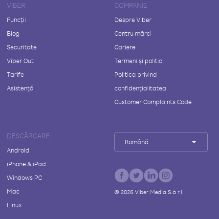
VIBER
COMPANIE
Funcții
Despre Viber
Blog
Centru mărci
Securitate
Cariere
Viber Out
Termeni și politici
Tarife
Politica privind
Asistență
confidențialitatea
Customer Complaints Code
DESCĂRCARE
Română
Android
iPhone & iPad
Windows PC
Mac
©
2026
Viber Media S.à r.l.
Linux