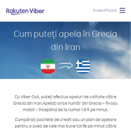
Autentificare
Togg
navig
Cum puteți apela în Grecia
din Iran
Cu Viber Out, puteți efectua apeluri de calitate către
Grecia din Iran.
Apelați orice număr din Grecia – fix sau
mobil! – începând de la numai 1.9 ¢ pe minut.
Cumpărați pachete de credit sau un plan de apelare
pentru a avea de cele mai bune tarife pe minut către