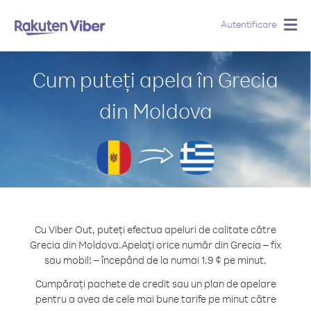
Autentificare
Togg
navig
Cum puteți apela în Grecia
din Moldova
Cu Viber Out, puteți efectua apeluri de calitate către
Grecia din Moldova.
Apelați orice număr din Grecia – fix
sau mobil! – începând de la numai 1.9 ¢ pe minut.
Cumpărați pachete de credit sau un plan de apelare
pentru a avea de cele mai bune tarife pe minut către