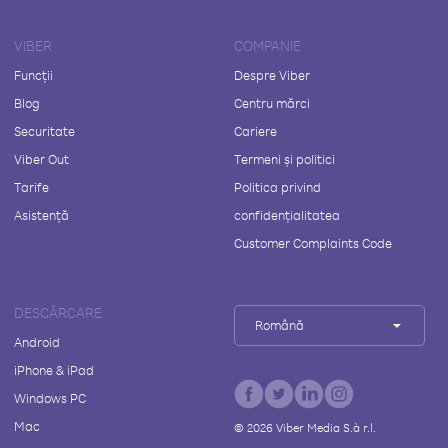
VIBER
COMPANIE
Funcții
Despre Viber
Blog
Centru mărci
Securitate
Cariere
Viber Out
Termeni și politici
Tarife
Politica privind
Asistență
confidențialitatea
Customer Complaints Code
DESCĂRCARE
Română
Android
iPhone & iPad
Windows PC
Mac
©
2026
Viber Media S.à r.l.