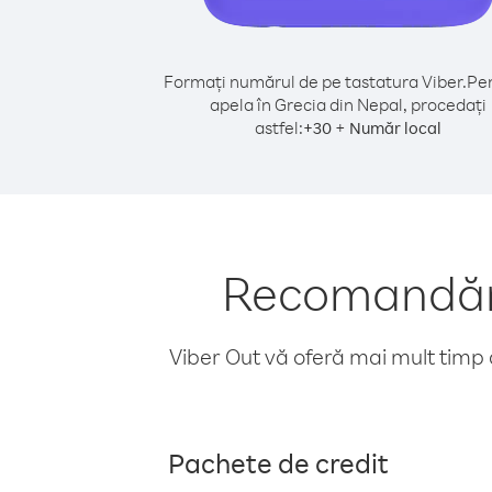
Formați numărul de pe tastatura Viber.
Pen
apela în Grecia din Nepal, procedați
astfel:
+
+
30
Număr local
Recomandări 
Viber Out vă oferă mai mult timp d
Pachete de credit