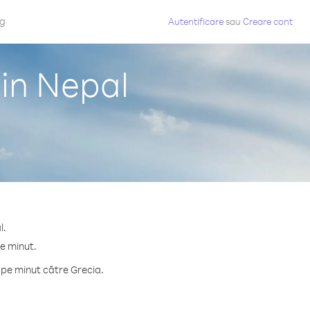
og
Autentificare
sau
Creare cont
din Nepal
l.
pe minut.
 pe minut către Grecia.