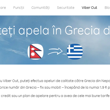
care
Funcții
Comunități
Securitate
Viber Out
Bl
ți apela în Grecia 
u Viber Out, puteți efectua apeluri de calitate către Grecia din Nepa
orice număr din Grecia – fix sau mobil! – începând de la numai 1.9 ¢ 
redit sau un plan de apelare pentru a avea de cele mai bune tarife