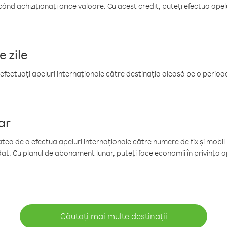
când achiziționați orice valoare. Cu acest credit, puteți efectua ape
e zile
efectuați apeluri internaționale către destinația aleasă pe o perioadă
ar
tea de a efectua apeluri internaționale către numere de fix și mobil la
at. Cu planul de abonament lunar, puteți face economii în privința ap
Căutați mai multe destinații