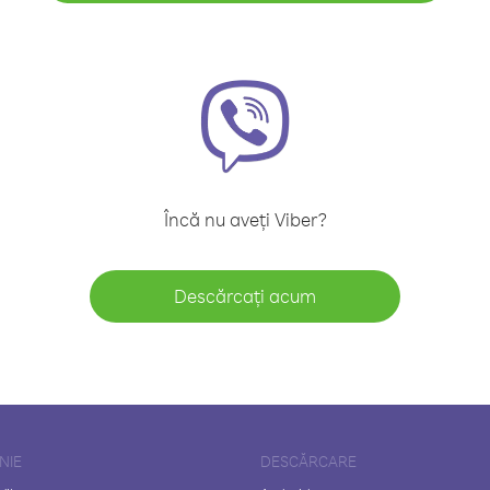
Încă nu aveți Viber?
Descărcați acum
NIE
DESCĂRCARE