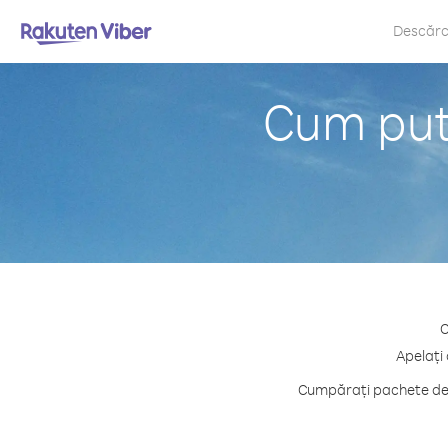
Descăr
Cum pute
C
Apelați 
Cumpărați pachete de c