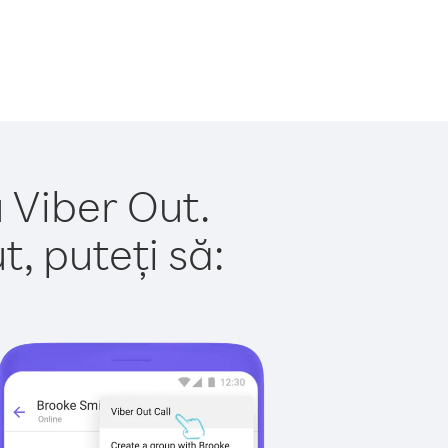
u Viber Out.
, puteți să: