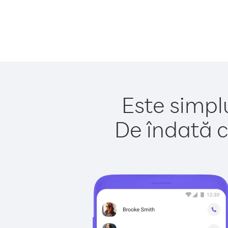
Este simplu
De îndată c