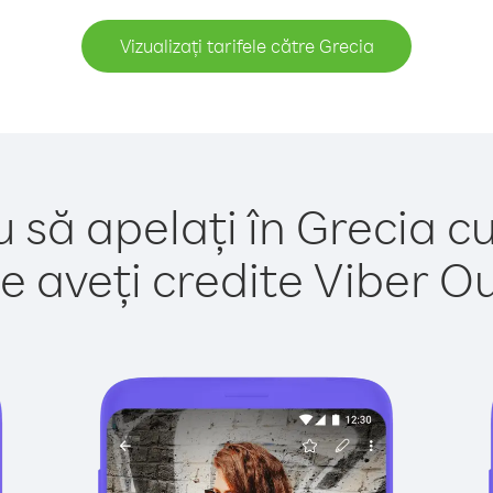
Vizualizați tarifele către Grecia
 să apelați în Grecia c
e aveți credite Viber Out