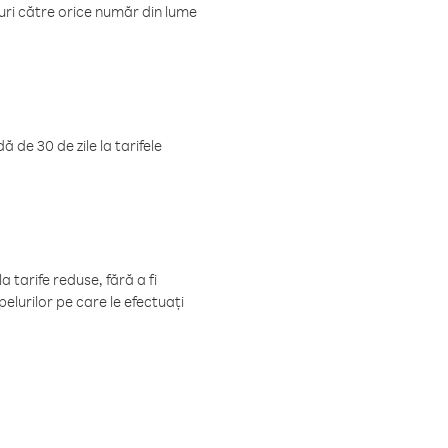
luri către orice număr din lume
 de 30 de zile la tarifele
 tarife reduse, fără a fi
elurilor pe care le efectuați