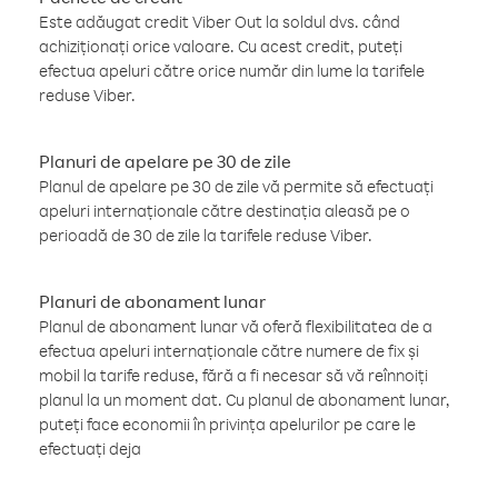
Este adăugat credit Viber Out la soldul dvs. când
achiziționați orice valoare. Cu acest credit, puteți
efectua apeluri către orice număr din lume la tarifele
reduse Viber.
Planuri de apelare pe 30 de zile
Planul de apelare pe 30 de zile vă permite să efectuați
apeluri internaționale către destinația aleasă pe o
perioadă de 30 de zile la tarifele reduse Viber.
Planuri de abonament lunar
Planul de abonament lunar vă oferă flexibilitatea de a
efectua apeluri internaționale către numere de fix și
mobil la tarife reduse, fără a fi necesar să vă reînnoiți
planul la un moment dat. Cu planul de abonament lunar,
puteți face economii în privința apelurilor pe care le
efectuați deja