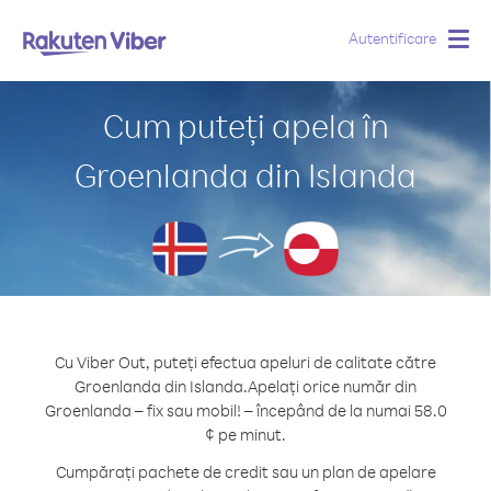
Autentificare
Togg
navig
Cum puteți apela în
Groenlanda din Islanda
Cu Viber Out, puteți efectua apeluri de calitate către
Groenlanda din Islanda.
Apelați orice număr din
Groenlanda – fix sau mobil! – începând de la numai 58.0
¢ pe minut.
Cumpărați pachete de credit sau un plan de apelare