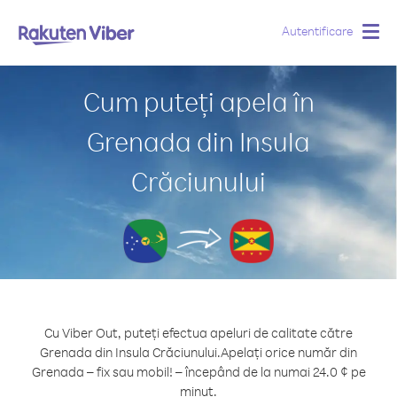
Autentificare
Togg
navig
Cum puteți apela în
Grenada din Insula
Crăciunului
Cu Viber Out, puteți efectua apeluri de calitate către
Grenada din Insula Crăciunului.
Apelați orice număr din
Grenada – fix sau mobil! – începând de la numai 24.0 ¢ pe
minut.