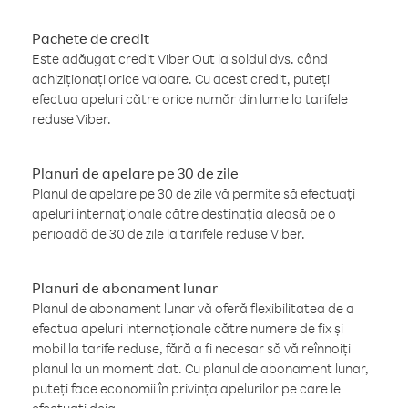
Pachete de credit
Este adăugat credit Viber Out la soldul dvs. când
achiziționați orice valoare. Cu acest credit, puteți
efectua apeluri către orice număr din lume la tarifele
reduse Viber.
Planuri de apelare pe 30 de zile
Planul de apelare pe 30 de zile vă permite să efectuați
apeluri internaționale către destinația aleasă pe o
perioadă de 30 de zile la tarifele reduse Viber.
Planuri de abonament lunar
Planul de abonament lunar vă oferă flexibilitatea de a
efectua apeluri internaționale către numere de fix și
mobil la tarife reduse, fără a fi necesar să vă reînnoiți
planul la un moment dat. Cu planul de abonament lunar,
puteți face economii în privința apelurilor pe care le