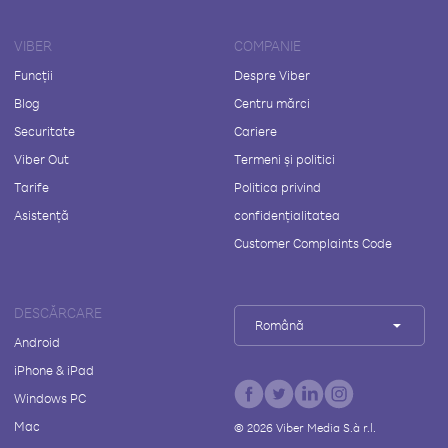
VIBER
COMPANIE
Funcții
Despre Viber
Blog
Centru mărci
Securitate
Cariere
Viber Out
Termeni și politici
Tarife
Politica privind
Asistență
confidențialitatea
Customer Complaints Code
DESCĂRCARE
Română
Android
iPhone & iPad
Windows PC
Mac
©
2026
Viber Media S.à r.l.