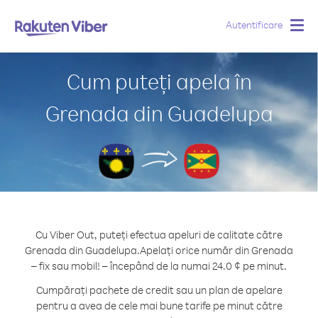
Autentificare
Togg
navig
Cum puteți apela în
Grenada din Guadelupa
Cu Viber Out, puteți efectua apeluri de calitate către
Grenada din Guadelupa.
Apelați orice număr din Grenada
– fix sau mobil! – începând de la numai 24.0 ¢ pe minut.
Cumpărați pachete de credit sau un plan de apelare
pentru a avea de cele mai bune tarife pe minut către