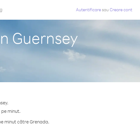
og
Autentificare
sau
Creare cont
in Guernsey
nsey.
 pe minut.
 pe minut către Grenada.