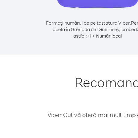
Formați numărul de pe tastatura Viber.
Pen
apela în Grenada din Guernsey, proced
astfel:
+
+
1
Număr local
Recomandă
Viber Out vă oferă mai mult timp d