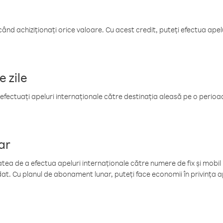
când achiziționați orice valoare. Cu acest credit, puteți efectua ape
e zile
efectuați apeluri internaționale către destinația aleasă pe o perioadă
ar
tea de a efectua apeluri internaționale către numere de fix și mobil la
at. Cu planul de abonament lunar, puteți face economii în privința ap