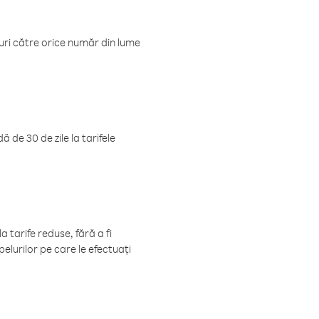
luri către orice număr din lume
 de 30 de zile la tarifele
 tarife reduse, fără a fi
elurilor pe care le efectuați