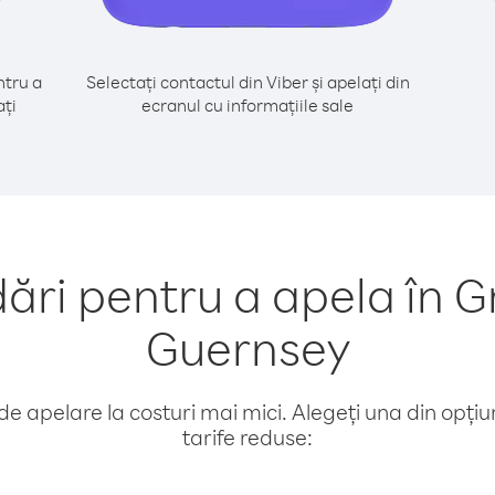
tru a
Selectați contactul din Viber și apelați din
ați
ecranul cu informațiile sale
ri pentru a apela în G
Guernsey
e apelare la costuri mai mici. Alegeți una din opțiuni
tarife reduse: