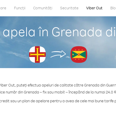
care
Funcții
Comunități
Securitate
Viber Out
Bl
 apela în Grenada d
iber Out, puteți efectua apeluri de calitate către Grenada din Guer
rice număr din Grenada – fix sau mobil! – începând de la numai 24.0 ¢
edit sau un plan de apelare pentru a avea de cele mai bune tarife