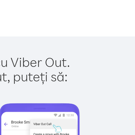
u Viber Out.
, puteți să: