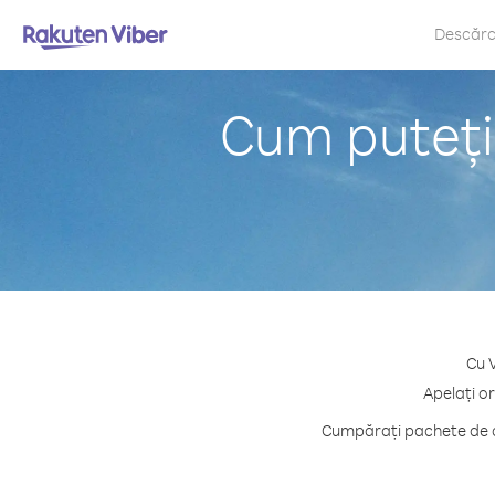
Descăr
Cum puteți
Cu V
Apelați o
Cumpărați pachete de cr