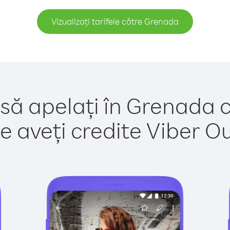
Vizualizați tarifele către Grenada
 să apelați în Grenada c
e aveți credite Viber Out