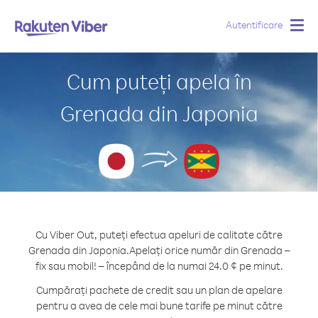
Autentificare
Togg
navig
Cum puteți apela în
Grenada din Japonia
Cu Viber Out, puteți efectua apeluri de calitate către
Grenada din Japonia.
Apelați orice număr din Grenada –
fix sau mobil! – începând de la numai 24.0 ¢ pe minut.
Cumpărați pachete de credit sau un plan de apelare
pentru a avea de cele mai bune tarife pe minut către