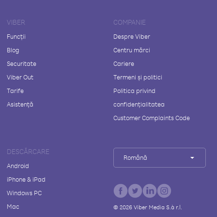
VIBER
COMPANIE
Funcții
Despre Viber
Blog
Centru mărci
Securitate
Cariere
Viber Out
Termeni și politici
Tarife
Politica privind
Asistență
confidențialitatea
Customer Complaints Code
DESCĂRCARE
Română
Android
iPhone & iPad
Windows PC
Mac
©
2026
Viber Media S.à r.l.